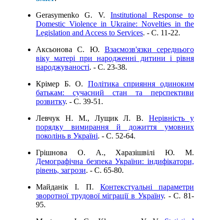
Gerasymenko G. V.
Institutional Response to
Domestic Violence in Ukraine: Novelties in the
Legislation and Access to Services
. - C. 11-22.
Аксьонова С. Ю.
Взаємозв'язки середнього
віку матері при народженні дитини і рівня
народжуваності
. - C. 23-38.
Крімер Б. О.
Політика сприяння одиноким
батькам: сучасний стан та перспективи
розвитку
. - C. 39-51.
Левчук Н. М., Лущик Л. В.
Нерівність у
порядку вимирання й дожиття умовних
поколінь в Україні
. - C. 52-64.
Грішнова О. А., Харазішвілі Ю. М.
Демографічна безпека України: індифікатори,
рівень, загрози
. - C. 65-80.
Майданік І. П.
Контекстуальні параметри
зворотної трудової міграції в Україну
. - C. 81-
95.