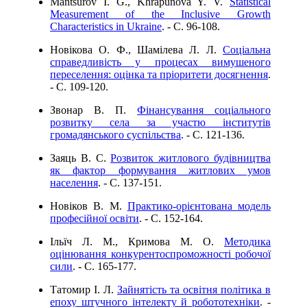
Mantsurov I. G., Khrapunova Y. V.
Statistical
Measurement of the Inclusive Growth
Characteristics in Ukraine
. - C. 96-108.
Новікова О. Ф., Шамілева Л. Л.
Соціальна
справедливість у процесах вимушеного
переселення: оцінка та пріоритети досягнення
.
- C. 109-120.
Звонар В. П.
Фінансування соціального
розвитку села за участю інститутів
громадянського суспільства
. - C. 121-136.
Заяць В. С.
Розвиток житлового будівництва
як фактор формування житлових умов
населення
. - C. 137-151.
Новіков В. М.
Практико-орієнтована модель
професійної освіти
. - C. 152-164.
Ільїч Л. М., Кримова М. О.
Методика
оцінювання конкурентоспроможності робочої
сили
. - C. 165-177.
Татомир І. Л.
Зайнятість та освітня політика в
епоху штучного інтелекту й робототехніки
. -