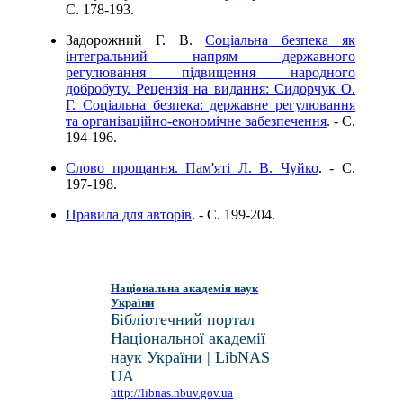
C. 178-193.
Задорожний Г. В.
Соціальна безпека як
інтегральний напрям державного
регулювання підвищення народного
добробуту. Рецензія на видання: Сидорчук О.
Г. Соціальна безпека: державне регулювання
та організаційно-економічне забезпечення
. - C.
194-196.
Слово прощання. Пам'яті Л. В. Чуйко
. - C.
197-198.
Правила для авторів
. - C. 199-204.
Національна академія наук
України
Бібліотечний портал
Національної академії
наук України | LibNAS
UA
http://libnas.nbuv.gov.ua