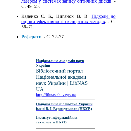
лазером у системах запису оптичних дисків
. -
C. 49–55.
Каденко С. Б., Циганок В. В.
Підходи до
оцінки ефективності експертних методів
. - C.
56–71.
Реферати
. - C. 72–77.
Національна академія наук
України
Бібліотечний портал
Національної академії
наук України | LibNAS
UA
http://libnas.nbuv.gov.ua
Національна бібліотека України
імені В. І. Вернадського (НБУВ)
Інститут інформаційних
технологій НБУВ