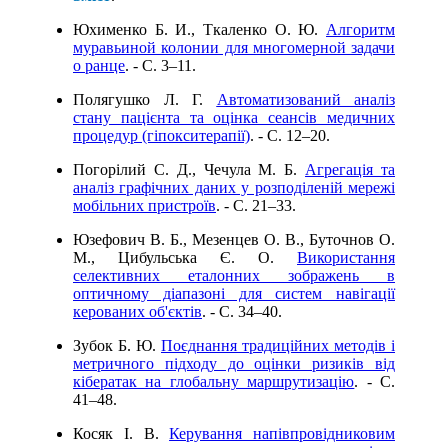
Юхименко Б. И., Ткаленко О. Ю.
Алгоритм
муравьиной колонии для многомерной задачи
о ранце
. - C. 3–11.
Полягушко Л. Г.
Автоматизований аналіз
стану пацієнта та оцінка сеансів медичних
процедур (гіпокситерапії)
. - C. 12–20.
Погорілий С. Д., Чечула М. Б.
Агрегація та
аналіз графічних даних у розподіленій мережі
мобільних пристроїв
. - C. 21–33.
Юзефович В. Б., Мезенцев О. В., Буточнов О.
М., Цибульська Є. О.
Використання
селективних еталонних зображень в
оптичному діапазоні для систем навігації
керованих об'єктів
. - C. 34–40.
Зубок Б. Ю.
Поєднання традиційних методів і
метричного підходу до оцінки ризиків від
кібератак на глобальну маршрутизацію
. - C.
41–48.
Косяк І. В.
Керування напівпровідниковим