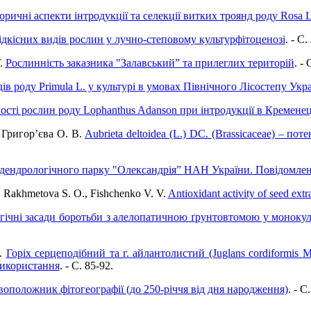
оричні аспекти інтродукції та селекції витких троянд роду Rosa L.
ідкісних видів рослин у лучно-степовому культурфітоценозі
. - C.
Т.
Рослинність заказника "Залавський” та прилеглих територій
. - 
 роду Primula L. у культурі в умовах Північного Лісостепу Укр
ості рослин роду Lophanthus Adanson при інтродукції в Кремене
, Григор’єва О. В.
Aubrieta deltoidea (L.) DC. (Brassicaceae) – по
 дендрологічного парку "Олександрія” НАН України. Повідомлен
 Rakhmetova S. O., Fishchenko V. V.
Antioxidant activity of seed extra
гічні засади боротьби з алелопатичною ґрунтовтомою у монокуль
К.
Горіх серцеподібний та г. айлантолистий (Juglans cordiformis Max
використання
. - C. 85-92.
оположник фітогеографії (до 250-річчя від дня народження)
. - C