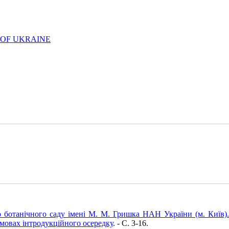
 OF UKRAINE
ботанічного саду імені М. М. Гришка НАН України (м. Київ).
умовах інтродукційного осередку
. - C. 3-16.