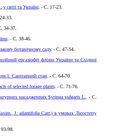
 у світі та Україні
. - C. 17-23.
 24-33.
C. 34-37.
аїни
. - C. 38-46.
цькому ботанічному саду
. - C. 47-54.
тенційний ергазіофіт флори України та Східної
ня 1. Санітарний стан
. - C. 64-70.
cts of selected forage plants
. - C. 71-76.
турних насадженнях Syringa vulgaris L.
. - C.
im., J. ailantifolia Carr.) в умовах Лісостепу
. 93-98.