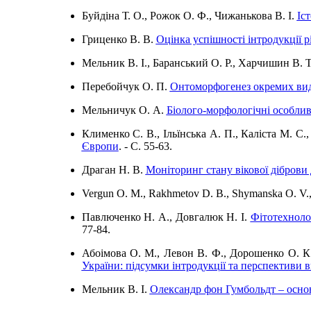
Буйдіна Т. О., Рожок О. Ф., Чижанькова В. І.
Іст
Гриценко В. В.
Оцінка успішності інтродукції р
Мельник В. І., Баранський О. Р., Харчишин В. 
Перебойчук О. П.
Онтоморфогенез окремих видів
Мельничук О. А.
Біолого-морфологічні особлив
Клименко С. В., Ільїнська А. П., Каліста М. С.
Європи
. - C. 55-63.
Драган Н. В.
Моніторинг стану вікової діброви
Vergun O. M., Rakhmetov D. B., Shymanska O. V.,
Павлюченко Н. А., Довгалюк Н. І.
Фітотехноло
77-84.
Абоімова О. М., Левон В. Ф., Дорошенко О. 
України: підсумки інтродукції та перспективи 
Мельник В. І.
Олександр фон Гумбольдт – основ