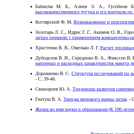
Бабанлы М. Б., Алиев Э. А., Гусейнов Б
высококачественного чугуна и его контроль по
Котлярский Ф. М.
Возникновение и перспекти
Золотарь Л. С., Идрис Г. Г., Акимов О. В., Го
литых поршнях с применением компьютерно-и
Христенко В. В., Омелько Л. Г.
Расчет тепловы
Дубоделов В. И., Середенко В. А., Фикссен В. 
напорных и расходных характеристик макета д
Дорошенко В. С.
Структура исследований по р
- C. 39-46.
Свинороев Ю. А.
Tенденции развития совреме
Гнатуш В. А.
Тренды мирового рынка литья
. - 
Жизнь во имя науки и образования (К 100-летию
Національна академія н