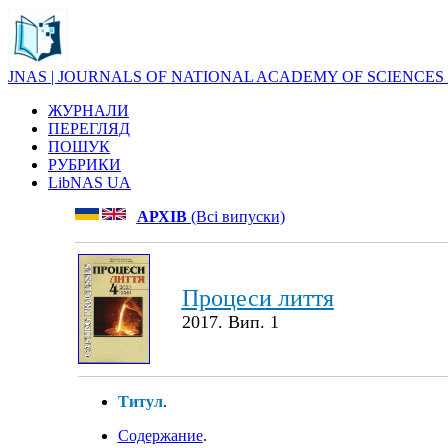
JNAS | JOURNALS OF NATIONAL ACADEMY OF SCIENCES
ЖУРНАЛИ
ПЕРЕГЛЯД
ПОШУК
РУБРИКИ
LibNAS UA
АРХІВ
(Всі випуски)
Процеси лиття
2017. Вип. 1
Титул
.
Содержание
.