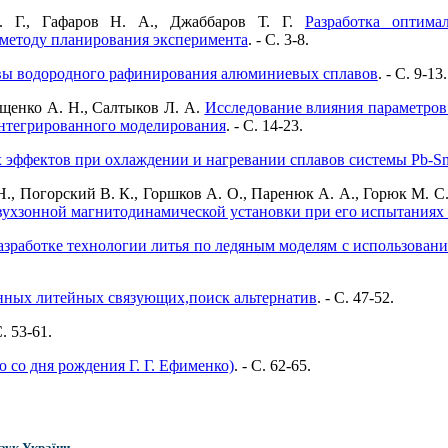
. Г., Гафаров Н. А., Джаббаров Т. Г.
Разработка оптима
 методу планирования эксперимента
. - C. 3-8.
вы водородного рафинирования алюминиевых сплавов
. - C. 9-13.
рощенко А. Н., Салтыков Л. А.
Исследование влияния параметров 
нтегрированного моделирования
. - C. 14-23.
х эффектов при охлаждении и нагревании сплавов системы Pb-S
Н., Погорский В. К., Горшков А. О., Паренюк А. А., Горюк М. С
вухзонной магнитодинамической установки при его испытаниях
азработке технологии литья по ледяным моделям с использован
нных литейных связующих,поиск альтернатив
. - C. 47-52.
C. 53-61.
 со дня рождения Г. Г. Ефименко)
. - C. 62-65.
аук України