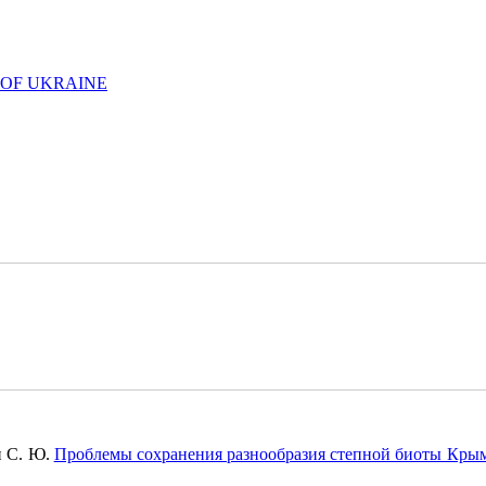
 OF UKRAINE
н С. Ю.
Проблемы сохранения разнообразия степной биоты Крым