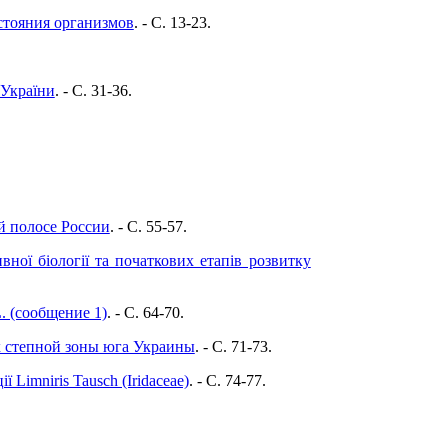
стояния организмов
. - C. 13-23.
 України
. - C. 31-36.
й полосе России
. - C. 55-57.
вної біології та початкових етапів розвитку
. (сообщение 1)
. - C. 64-70.
х степной зоны юга Украины
. - C. 71-73.
Limniris Tausch (Iridaceae)
. - C. 74-77.