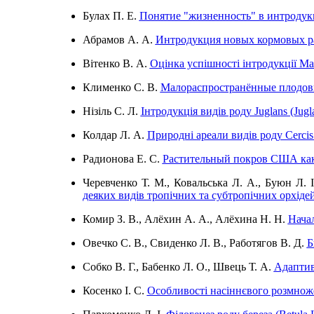
Булах П. Е.
Понятие "жизненность" в интродукц
Абрамов А. А.
Интродукция новых кормовых р
Вітенко В. А.
Оцінка успішності інтродукції Ма
Клименко С. В.
Малораспространённые плодовы
Нізіль С. Л.
Інтродукція видів роду Juglans (Jugl
Колдар Л. А.
Природні ареали видів роду Cercis 
Радионова Е. С.
Растительный покров США как
Черевченко Т. М., Ковальська Л. А., Буюн Л. 
деяких видів тропічних та субтропічних орхіде
Комир З. В., Алёхин А. А., Алёхина Н. Н.
Начал
Овечко С. В., Свиденко Л. В., Работягов В. Д.
Б
Собко В. Г., Бабенко Л. О., Швець Т. А.
Адаптивн
Косенко І. С.
Особливості насіннєвого розмножен