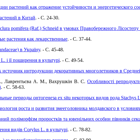
ии растений как отражение устойчивости и энергетического со
астений в Китай
. - C. 24-30.
сlura pomifera (Raf.) Schneid в умовах Правобережного Лісостепу
е растения как лекарственные
. - C. 37-44.
andaceae) в Україну
. - C. 45-48.
L. і її поширення в культурі
. - C. 49-54.
 источник интродукции декоративных многолетников в Средне
І., Лаврентьєва A. M., Вахрушкін B. C.
Особливості репродукти
й
. - C. 58-63.
ьные периоды онтогенеза ex situ некоторых видов рода Stachys L
иология роста и развития змееголовника молдавского в условия
ий поліморфізм проростків та ювенільних особин півників секції 
ня видів Corylus L. в культурі
. - C. 78-82.