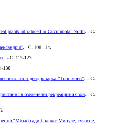
eal plants introduced in Circumpolar North
. - C.
лександрія"
. - C. 108-114.
аті
. - C. 115-123.
24-138.
есного типа дендропарка "Тростянец"
. - C.
ристання в озелененні рекреаційних зон
. - C.
5.
нції "Міські сади і парки: Минуле, сучасне,