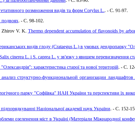
 L.) за палеоботанічними даними
. - C. 83-90.
гетативного розмноження видів та форм Corylus L.
. - C. 91-97.
 подвоях
. - C. 98-102.
, Zhirov V. K.
Thermo dependent accumulation of flavonoids by arbor
ериканських видів глоду (Crataegus L.) в умовах дендропарку "О
ix cinerea L. і S. caprea L. у зв'язку з явищем перевизначення ст
"Олександрія": характеристика старої та нової територій
. - C. 1
анализ структурно-функциональной организации ландшафтов л
огічного парку "Софіївка" НАН України та перспективи їх вико
 підпорядкуванні Національної академії наук України
. - C. 152-15
блеми озеленення міст в Україні (Матеріали Міжнародної конфере