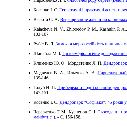
Пархоменко Л. І.
Філогенез роду береза (Betula
Косенко І. С.
Теоретичні і практичні аспекти ве
Васюта С. А.
Выращивание алычи на клоновых
Kalacheva N. V., Zhiboedov P. M., Kashulin P. A.
103-107.
Рубіс В. Л.
Зимо- та морозостійкість північноам
Шанайда М. І.
Цитоембріологічне дослідження Sal
Клименко Ю. О., Мордатенко Л. П.
Дендропарк 
Медведев В. А., Ильенко А. А.
Парцеллярный 
139-146.
Голуб Н. П.
Прибережно-водні рослини дендрол
147-151.
Косенко І. С.
Дендропарк "Софіївка": 45 років у
Черевченко Т. М., Кузнецов С. І.
Сьогоденні про
майбутнє")
. - C. 156-158.