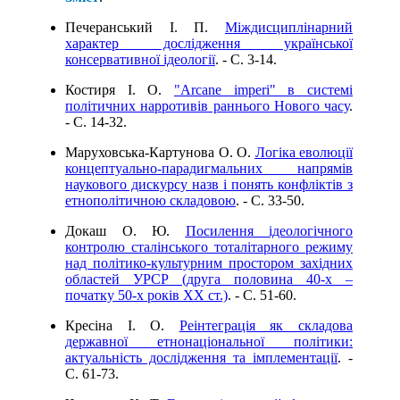
Печеранський І. П.
Міждисциплінарний
характер дослідження української
консервативної ідеології
. - C. 3-14.
Костиря І. О.
"Arcane imperi" в системі
політичних нарротивів раннього Нового часу
.
- C. 14-32.
Маруховська-Картунова О. О.
Логіка еволюції
концептуально-парадигмальних напрямів
наукового дискурсу назв і понять конфліктів з
етнополітичною складовою
. - C. 33-50.
Докаш О. Ю.
Посилення ідеологічного
контролю сталінського тоталітарного режиму
над політико-культурним простором західних
областей УРСР (друга половина 40-х –
початку 50-х років ХХ ст.)
. - C. 51-60.
Кресіна І. О.
Реінтеграція як складова
державної етнонаціональної політики:
актуальність дослідження та імплементації
. -
C. 61-73.