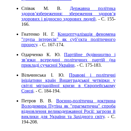
Співак М. В.
Державна політика
здоров’язбереження: збереження здоров’я
здорових і відносно здорових людей
. - C. 155-
166.
Гнатенко Н. Г.
Концептуалізація феномена
"група інтересів" як суб’єкта політичного
процесу
. - C. 167-174.
Одарченко К. Ю.
Партійне будівництво і
зв’язки всередині політичних партій (на
прикладі сучасної України
. - C. 175-183.
Вільчинська І. Ю.
Правові і політичні
ініціативи країн Вишеградської четвірки у
світлі міграційної кризи в Європейському
Союзі
. - C. 184-194.
Петров В. В.
Воєнно-політична доктрина
Володимира Путіна як "прагматична" спроба
відновлення великодержавної Росії: загрози й
виклики для України та Західного світу
. - C.
194-208.