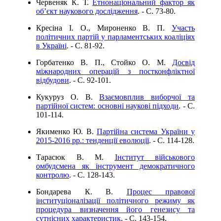
Червеняк К. Т.
Етнонаціональний фактор як
об’єкт наукового дослідження
. - C. 73-80.
Кресіна І. О., Мироненко В. П.
Участь
політичних партій у парламентських коаліціях
в Україні
. - C. 81-92.
Горбатенко В. П., Стойко О. М.
Досвід
міжнародних операцій з постконфліктної
відбудови
. - C. 92-101.
Кукуруз О. В.
Взаємовплив виборчої та
партійної систем: основні наукові підходи
. - C.
101-114.
Якименко Ю. В.
Партійна система України у
2015-2016 рр.: тенденції еволюції
. - C. 114-128.
Тарасюк В. М.
Інститут військового
омбудсмена як інструмент демократичного
контролю
. - C. 128-143.
Бондарева К. В.
Процес правової
інституціоналізації політичного режиму як
процедура визначення його генезису та
сутнісних характеристик
. - C. 143-154.