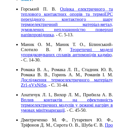
Горський П. В.
Оцінка електричного та
теплового контактних опорів та термоЕРС
перехідного контактного шару
термоелектричний матеріал-метал,
зумовлених неплощинністю поверхні
напівпровідника
. - C. 5-13.
Маник О. М., Маник Т. О., Білинський-
Слотило В. Р.
Теоретичні моделі
упорядковуваних сплавів антимонідів кадмію
.
- C. 14-30.
Ромака В. А., Ромака Л. П., Стадник Ю. В,
Ромака В. В., Горинь А. М., Романів І. М.
Дослідження термоелектричного матеріалу
Zr1-xVxNiSn
. - C. 31-44.
Анатичук Л. І., Вихор Л. М., Прибила А. В.
Вплив контактів на ефективність
термоелектричних модулів у режимі нагріву в
умовах мінітюаризації
. - C. 45-50.
Дмитриченко М. Ф., Гутаревич Ю. Ф.,
Тріфонов Д. М., Сирота О. В., Шуба Є. В.
Про