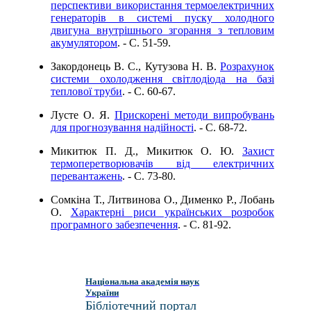
перспективи використання термоелектричних
генераторів в системі пуску холодного
двигуна внутрішнього згорання з тепловим
акумулятором
. - C. 51-59.
Закордонець В. С., Кутузова Н. В.
Розрахунок
системи охолодження світлодіода на базі
теплової труби
. - C. 60-67.
Лусте О. Я.
Прискорені методи випробувань
для прогнозування надійності
. - C. 68-72.
Микитюк П. Д., Микитюк О. Ю.
Захист
термоперетворювачів від електричних
перевантажень
. - C. 73-80.
Сомкіна Т., Литвинова О., Дименко Р., Лобань
О.
Характерні риси українських розробок
програмного забезпечення
. - C. 81-92.
Національна академія наук
України
Бібліотечний портал