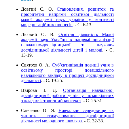
Довгий С. О.
Становлення, розвиток та
пріоритетні напрями освітньої діяльності
малої академії наук україни у контексті
модернізаційних процесів
. - C. 6-13.
Лісовий О. В.
Освітня діяльність Малої
академії наук України в напрямі організації
навчально-дослідницької та науково-
дослідницької діяльності дітей і молоді
. - C.
13-19.
Святохо О. А.
Суб’єктивізація позиції учня в
освітньому просторі позашкільного
навчального закладу в процесі дослідницької
діяльності
. - C. 19-25.
Цвірова Т. Д.
Організація навчально-
дослідницької роботи учнів у позашкільних
закладах: історичний контекст
. - C. 25-31.
Савченко О. Я.
Навчальне середовище як
чинник стимулювання дослідницької
діяльності молодшого школяра
. - C. 32-38.