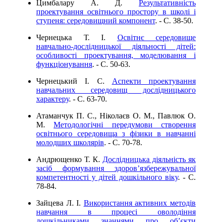
Цимбалару А. Д.
Результативність
проектування освітнього простору в школі і
ступеня: середовищний компонент
. - C. 38-50.
Чернецька Т. І.
Освітнє середовище
навчально-дослідницької діяльності дітей:
особливості проектування, моделювання і
функціонування
. - C. 50-63.
Чернецький І. С.
Аспекти проектування
навчальних середовищ дослідницького
характеру
. - C. 63-70.
Атаманчук П. С., Ніколаєв О. М., Павлюк О.
М.
Методологічні передумови створення
освітнього середовища з фізики в навчанні
молодших школярів
. - C. 70-78.
Андрющенко Т. К.
Дослідницька діяльність як
засіб формування здоров’язбережувальної
компетентності у дітей дошкільного віку
. - C.
78-84.
Зайцева Л. І.
Використання активних методів
навчання в процесі оволодіння
дошкільниками знаннями про об’єкти