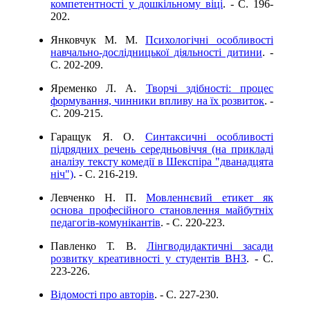
компетентності у дошкільному віці
. - C. 196-
202.
Янковчук М. М.
Психологічні особливості
навчально-дослідницької діяльності дитини
. -
C. 202-209.
Яременко Л. А.
Творчі здібності: процес
формування, чинники впливу на їх розвиток
. -
C. 209-215.
Гаращук Я. О.
Синтаксичні особливості
підрядних речень середньовіччя (на прикладі
аналізу тексту комедії в Шекспіра "дванадцята
ніч")
. - C. 216-219.
Левченко Н. П.
Мовленнєвий етикет як
основа професійного становлення майбутніх
педагогів-комунікантів
. - C. 220-223.
Павленко Т. В.
Лінгводидактичні засади
розвитку креативності у студентів ВНЗ
. - C.
223-226.
Відомості про авторів
. - C. 227-230.