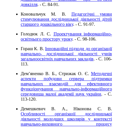
довкілля
. - C. 84-91.
Коновальчук М. В.
Педагогічні умови
стимулювання дослідницької діяльності дітей
старшого дошкільного віку
. - C. 91-97.
Голодюк Л. С.
Проектування інформаційно-
освітнього простору уроку
. - C. 98-106.
Гораш К. В.
Інноваційні підходи до організації
навчально- дослідницької діяльності учнів
загальноосвітніх навчальних закладів
. - C. 106-
113.
Дем’яненко В. Б., Стрижак О. Є.
Методичні
аспекти побудови сервера підтримки
навчальних взаємодій для ефективного
функціонування навчально-інформаційного
середовища малої академії наук україни
. - C.
113-120.
Демешкевич В. А., Ніконова С. В.
Особливості організації дослідницької
діяльності молодших школярів у контексті
навчально-виховного процесу