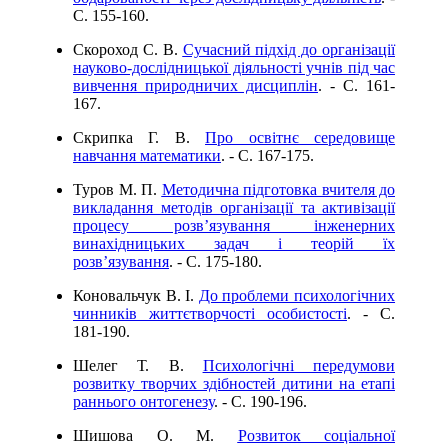
C. 155-160.
Скороход С. В.
Сучасний підхід до організації
науково-дослідницької діяльності учнів під час
вивчення природничих дисциплін
. - C. 161-
167.
Скрипка Г. В.
Про освітнє середовище
навчання математики
. - C. 167-175.
Туров М. П.
Методична підготовка вчителя до
викладання методів організації та активізації
процесу розв’язування інженерних
винахідницьких задач і теорій їх
розв’язування
. - C. 175-180.
Коновальчук В. І.
До проблеми психологічних
чинників життєтворчості особистості
. - C.
181-190.
Шелег Т. В.
Психологічні передумови
розвитку творчих здібностей дитини на етапі
раннього онтогенезу
. - C. 190-196.
Шишова О. М.
Розвиток соціальної