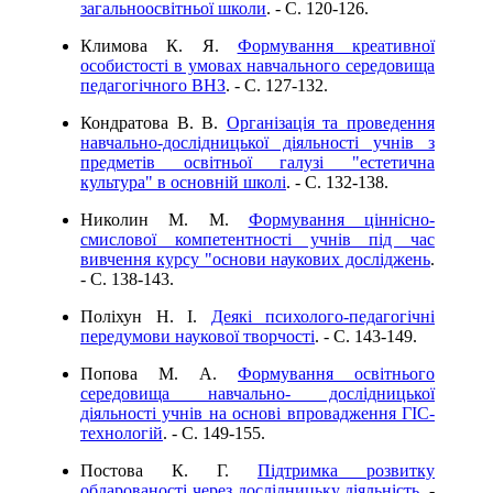
загальноосвітньої школи
. - C. 120-126.
Климова К. Я.
Формування креативної
особистості в умовах навчального середовища
педагогічного ВНЗ
. - C. 127-132.
Кондратова В. В.
Організація та проведення
навчально-дослідницької діяльності учнів з
предметів освітньої галузі "естетична
культура" в основній школі
. - C. 132-138.
Николин М. М.
Формування ціннісно-
смислової компетентності учнів під час
вивчення курсу "основи наукових досліджень
.
- C. 138-143.
Поліхун Н. І.
Деякі психолого-педагогічні
передумови наукової творчості
. - C. 143-149.
Попова М. А.
Формування освітнього
середовища навчально- дослідницької
діяльності учнів на основі впровадження ГІС-
технологій
. - C. 149-155.
Постова К. Г.
Підтримка розвитку
обдарованості через дослідницьку діяльність
. -