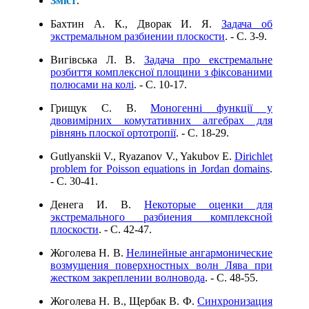
Зміст
.
Бахтин А. К., Дворак И. Я.
Задача об
экстремальном разбиении плоскости
. - C. 3-9.
Вигівська Л. В.
Задача про екстремальне
розбиття комплексної площини з фіксованими
полюсами на колі
. - C. 10-17.
Грищук C. В.
Моногенні функції у
двовимірних комутативних алгебрах для
рівнянь плоскої ортотропії
. - C. 18-29.
Gutlyanskii V., Ryazanov V., Yakubov E.
Dirichlet
problem for Poisson equations in Jordan domains
.
- C. 30-41.
Денега И. В.
Некоторые оценки для
экстремального разбиения комплексной
плоскости
. - C. 42-47.
Жоголева Н. В.
Нелинейные ангармонические
возмущения поверхностных волн Лява при
жестком закреплении волновода
. - C. 48-55.
Жоголева Н. В., Щербак В. Ф.
Синхронизация