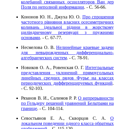
колебаний связанных осцилляторов Ван дер
Поля по неполной информации
. - C. 56-66.
Кононов Ю. Н., Джуха Ю. О.
Про спрощення
частотного рівняння власних осесиметричних
коливань ідеальної рідини в жорсткому
циліндричному резервуарі з пружними
основами
. - C. 67-77.
Несмелова О. В.
Нелинейные краевые задачи
для невырожденных дифференциально-
алгебраических систем
. - C. 78-91.
Новиков О. А., Ровенская О. Г.
Интегральные
представления уклонений прямоугольных
линейных средних рядов Фурье на классах
периодических дифференцируемых функций
.
- C. 92-103.
Рязанов В. И., Салимов Р. Р.
О непрерывности
по Гельдеру решений уравнений Бельтрами на
границе
. - C. 104-114.
Севостьянов Е. А., Скворцов С. А.
О
локальном поведении одного класса обратных
отображений
. - C. 115-120.