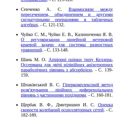
Сенченко А. С.
Взаимосвязи между
пересечением, объединением и другими
сигнатурными операциями в табличных
алгебрах
. - C. 121-132.
Чуйко С. М., Чуйко Е. В., Калиниченко Я. В.
О регуляризации линейной нетеровой
краевой задачи для системы разностных
уравнений
. - C. 133-148.
Шань М. О.
Апріорні оцінки типу Келлера-
Оссермана для двічі нілінійних анізотропних
параболічних рівнянь з абсорбцією
. - C. 139-
159.
Шпаківський В. С.
Гіперкомплексний метод
розв'язування лінійних диференціальних
рівнянь з частинними похідними
. - C. 160-181.
Щербак В. Ф., Дмитришин И. С.
Оценка
скорости колебаний осцилляторных сетей
. - C.
182-189.