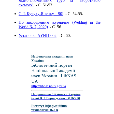
мідно-алюмінієвих труб за "зворотньою
схемою"
. - C. 51-53.
С. І. Кучуку-Яценку – 90!
. - C. 54-55.
По закордонним журналам (Welding in the
World № 7, 2020)
. - C. 56.
Установка АУНП-002
. - C. 60.
Національна академія наук
України
Бібліотечний портал
Національної академії
наук України | LibNAS
UA
http://libnas.nbuv.gov.ua
Національна бібліотека України
імені В. І. Вернадського (НБУВ)
Інститут інформаційних
технологій НБУВ