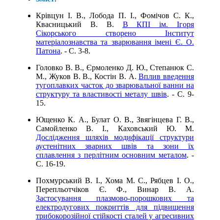
Крівцун І. В., Лобода П. І., Фомічов С. К.,
Квасницький В. В.
В КПІ ім. Ігоря
Сікорського створено Інститут
матеріалознавства та зварювання імені Є. О.
Патона
. - C. 3-8.
Головко В. В., Єрмоленко Д. Ю., Степанюк С.
М., Жуков В. В., Костін В. А.
Вплив введення
тугоплавких часток до зварювальної ванни на
структуру та властивості металу швів
. - C. 9-
15.
Ющенко К. А., Булат О. В., Звягінцева Г. В.,
Самойленко В. І., Каховський Ю. М.
Дослідження шляхів модифікації структури
аустенітних зварних швів та зони їх
сплавлення з перлітним основним металом
. -
C. 16-19.
Похмурський В. І., Хома М. С., Рябцев І. О.,
Перепльотчіков Є. Ф., Винар В. А.
Застосування плазмово-порошкових та
електродугових покриттів для підвищення
трибокорозійної стійкості сталей у агресивних