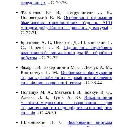
середовищах
. - C. 20-26.
Фальченко Ю. В., Петрушинець Л. В.,
Половецький Є. В.
Особливості отримання
біметалевих тонколистових з'єднань Al-Ti
методом дифузійного зварювання у вакуумі
. -
C. 27-31.
Бризгалін А. Г., Пекар Є. Д., Шльонський П.
С., Царенко Л. В.
Підвищення службових
властивостей металоконструкцій обробкою
вибухом
. - C. 32-37.
Зяхор І. В., Завертанний М. С., Левчук А. М.,
Капітанчук Л. М.
Особливості формування
з'єднань різнойменних жароміцних нікелевих
сплавів при зварюванні тертям
. - C. 38-44.
Полєщук М. А., Матвеєв І. В., Бовкун В. О.,
Адєєва Л. І., Тунік А. Ю.
Використання
магнітно-імпульсного зварювання для
з'єднання пластин з однорідних та різнорідних
сплавів
. - C. 45-50.
Шльонський П. С.
Зварювання вибухом