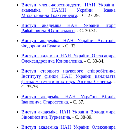
Виступ члена-кореспондента НАН України,
академіка НАМН України Ісаака
Михайловича Трахтенберга
. - C. 27-29.
Виступ академіка НАН України Ігоря
Рафаїловича Юхновського
. - C. 30-31.
Виступ академіка НАН України Анатолія
Федоровича Булата
. - C. 32.
Виступ академіка НАН України Олександра
Олександровича Коноваленка
. - C. 33-34.
Виступ старшого наукового співробітника
Інституту фізики НАН України кандидата
фізико-математичних наук Антона Сененка
. -
C. 35-36.
Виступ академіка НАН України Віталія
Івановича Старостенка
. - C. 37.
Виступ академіка НАН України Володимира
Зіновійовича Туркевича
. - C. 38-39.
Виступ академіка НАН України Олександра