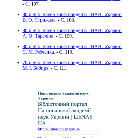
- C. 107.
80-річчя члена-кореспондента НАН України
В. О. Стрижала
. - C. 108.
80-річчя члена-кореспондента НАН України
А. О. Тареліна
. - C. 109.
80-річчя члена-кореспондента НАН України
С. М. Рябченка
. - C. 110.
70-річчя члена-кореспондента НАН України
М. І. Бобиря
. - C. 111.
Національна академія наук
України
Бібліотечний портал
Національної академії
наук України | LibNAS
UA
http://libnas.nbuv.gov.ua