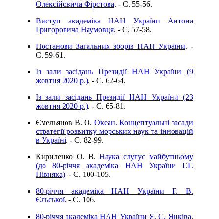
Олексійовича Фірстова
. - C. 55-56.
Виступ академіка НАН України Антона
Григоровича Наумовця
. - C. 57-58.
Постанови Загальних зборів НАН України
. -
C. 59-61.
Із зали засідань Президії НАН України (9
жовтня 2020 р.)
. - C. 62-64.
Із зали засідань Президії НАН України (23
жовтня 2020 р.)
. - C. 65-81.
Ємельянов В. О.
Океан. Концептуальні засади
стратегії розвитку морських наук та інновацій
в Україні
. - C. 82-99.
Кириленко О. В.
Наука слугує майбутньому
(до 80-річчя академіка НАН України Г.Г.
Півняка)
. - C. 100-105.
80-річчя академіка НАН України Г. В.
Єльської
. - C. 106.
80-річчя академіка НАН України Я. С. Яцківа
.