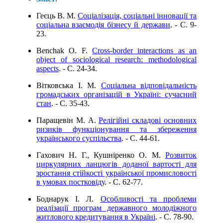
Геєць В. М.
Соціалізація, соціальні інновації та
соціальна взаємодія бізнесу й держави
. - C. 9-
23.
Benchak O. F.
Cross-border interactions as an
object of sociological research: methodological
aspects
. - C. 24-34.
Вітковська І. М.
Соціальна відповідальність
громадських організацій в Україні: сучасний
стан
. - C. 35-43.
Паращевін М. А.
Релігійні складові основних
ризиків функціонування та збереження
українського суспільства
. - C. 44-61.
Гахович Н. Г., Кушніренко О. М.
Розвиток
циркулярних ланцюгів доданої вартості для
зростання стійкості української промисловості
в умовах постковіду
. - C. 62-77.
Боднарук І. Л.
Особливості та проблеми
реалізації програм державного молодіжного
житлового кредитування в Україні
. - C. 78-90.