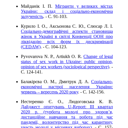
Майданік І. П.
Мігранти у великих містах
України: склад і соціально-економічна
залученість
. - C. 91-103.
Курило І. О., Аксьонова С. Ю., Слюсар Л. І.
Соціально-демографічні аспекти становища
жінок в Україні в світлі Конвенції ООН про
ліквідацію всіх форм їх дискримінації
(CEDAW)
. - C. 104-123.
Pyvovarova N. P., Artiukh O. R.
Change of legal
status of sex work in Ukraine: public opinion,
opinion of sex workers (sociological perspective)
. -
C. 124-141.
Балакірєва О. М., Дмитрук Д. А.
Соціально-
економічні настрої населення України:
червень – вересень 2020 року
. - C. 142-156.
Нестеренко Є. О., Людоговська К. В.
Дайджест опитувань U-Report: ІIІ квартал
2020 р. (турбота молоді про здоров’я,
дистанційне навчання та робота під час
пандемії, волонтерство під час карантину,
участь молоді у місцевих виборах)
. - C. 157-