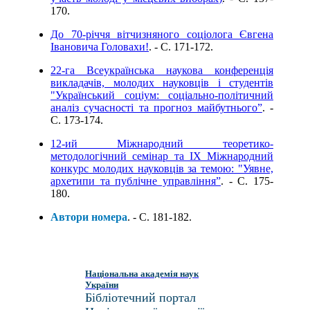
170.
До 70-річчя вітчизняного соціолога Євгена
Івановича Головахи!
. - C. 171-172.
22-га Всеукраїнська наукова конференція
викладачів, молодих науковців і студентів
"Український соціум: соціально-політичний
аналіз сучасності та прогноз майбутнього”
. -
C. 173-174.
12-ий Міжнародний теоретико-
методологічний семінар та ІХ Міжнародний
конкурс молодих науковців за темою: "Уявне,
архетипи та публічне управління”
. - C. 175-
180.
Автори номера
. - C. 181-182.
Національна академія наук
України
Бібліотечний портал