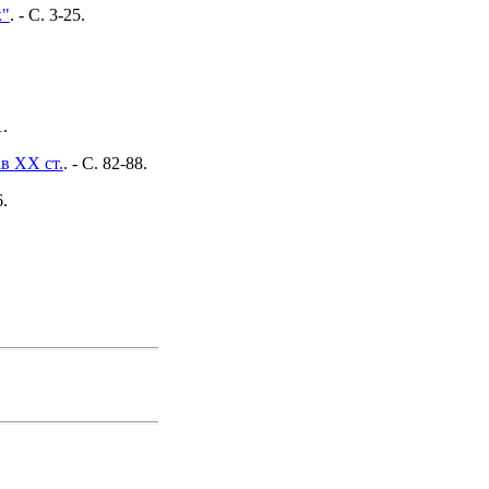
к"
. - C. 3-25.
1.
в XX ст.
. - C. 82-88.
6.