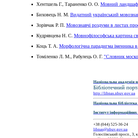
Хентшель Г., Тараненко О. О.
Мовний ландшафт 
Биховець Н. М.
Видатний український мовозна
Зорівчак Р. П.
Мовознавчі роздуми в листах пр
Кудрявцева Н. С.
Мовнофілософська картина сві
Коць Т. А.
Морфологічна парадигма іменника в п
Томіленко Л. М., Рабулець О. Г.
"Словник москов
Національна академія н
Бібліотечний порт
http://libnas.nbuv.gov.ua
Національна бібліотека 
Інститут інформаційних
+38 (044) 525-36-24
libnas@nbuv.gov.ua
Голосіївський просп., 3, к