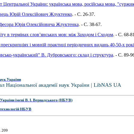
Центральної України: українська мова, російська мова, "суржи
вець Юрій Олексійович Жлуктенко
. - C. 26-37.
офесора Юрія Олексійовича Жлуктенка
. - C. 38-67.
ту в термінах слов’янських мов: між Заходом і Сходом
. - C. 68-8
рескрипціях і мовній практиці періодичних видань 40-50-х рокі
сько-український" В. Дубровського: склад і структура
. - C. 89-9
аук України
ал Національної академії наук України | LibNAS UA
України імені В. І. Вернадського (НБУВ)
 технологій НБУВ
. 209