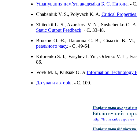
Ушанування пам’ятi академiка Б. Є. Патона
. - C
Chabaniuk V. S., Polyvach K. A.
Critical Properti
Zhiteckii L. S., Azarskov V. N., Sushchenko O. A
Static Output Feedback
. - C. 33-48.
Волков О. Є., Павлова С. В., Сімахін В. М.
реального часу
. - C. 49-64.
Kiforenko S. I., Vasyliev I. Yu., Orlenko V. L., Iv
86.
Vovk М. І., Kutsiak О. А
Information Technology f
До уваги авторiв
. - C. 100.
Національна академія н
Бібліотечний порт
http://libnas.nbuv.gov.ua
Національна бібліотека 