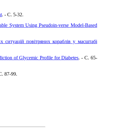
t
. - C. 5-32.
iable System Using Pseudoin-verse Model-Based
 ситуацiй повiтряних кораблiв у масштабi
diction of Glycemic Profile for Diabetes
. - C. 65-
 C. 87-99.