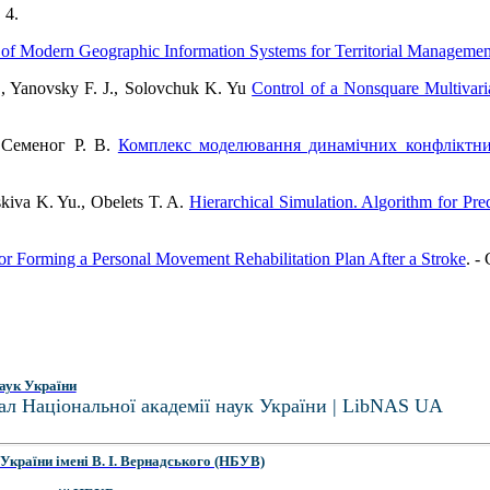
. 4.
es of Modern Geographic Information Systems for Territorial Managemen
., Yanovsky F. J., Solovchuk K. Yu
Control of a Nonsquare Multivar
, Семеног Р. В.
Комплекс моделювання динамiчних конфлiктних
askiva K. Yu., Obelets T. A.
Hierarchical Simulation. Algorithm for Pre
or Forming a Personal Movement Rehabilitation Plan After a Stroke
. -
аук України
ал Національної академії наук України | LibNAS UA
України імені В. І. Вернадського (НБУВ)