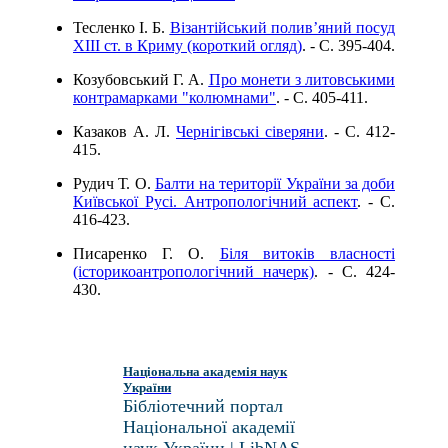
Тесленко І. Б.
Візантійський полив’яний посуд
XIII ст. в Криму (короткий огляд)
. - C. 395-404.
Козубовський Г. А.
Про монети з литовськими
контрамарками "колюмнами"
. - C. 405-411.
Казаков А. Л.
Чернігівські сіверяни
. - C. 412-
415.
Рудич Т. О.
Балти на території України за доби
Київської Русі. Антропологічний аспект
. - C.
416-423.
Писаренко Г. О.
Біля витоків власності
(iсторикоантропологічний начерк)
. - C. 424-
430.
Національна академія наук
України
Бібліотечний портал
Національної академії