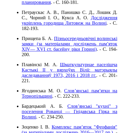
планирования
. - C. 160-181.
Петраускас А. В., Панишко С. Д., Лошик Д.
С., Чорний І. О., Кукса А. О.
Дослідження
укріплень городища Литовеж на Волині
. - C.
182-193.
Прищепа Б. А.
Пізньосередньовічні волинські
замки (за матеріалами досліджень пам’яток
XIV— XVI ст. басейну ріки Горині)
. - C. 194-
200.
Плавінскі М. А.
Шматкультурнае паселішча
Кастыкі ІІ у вярхоўях Віліі: матэрыялы
даследаванняў 1973, 2016 і 2018 гг.
. - C. 201-
221.
Ягодинська М. О.
Слов’янські пам’ятки на
Тернопільщині
. - C. 222-233.
Бардецький А. Б.
Слов’янські "кухні" з
поселення Рованці — Гнідавська Гірка на
Волині
. - C. 234-250.
Зоценко І. В.
Комплекс пам’яток "Феофанія"
(за матеріалами досліджень 2016—2017 рр.)
. -