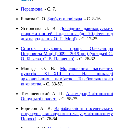
Передмова
. - C. 7.
Біляєва С. О.
Здобутки ювіляра
. - C. 8-16.
Ясновська Л. В.
Дослідник давньоруських
старожитностей Подесення (до 70-річчя від
дня народження О. П. Моці)
. - C. 17-25.
Список наукових праць Олександра
Петровича Моці (2009—2019 рр.) (укладачі С.
О. Біляєва, С. В. Павленко)
. - C. 26-32.
Манігда О. В.
Моделювання населених
пунктів ХI—ХІІІ ст. На прикладі
археологічних пам’яток Теребовлянського
князівства
. - C. 33-57.
Томашевський А. П.
Агломерації літописної
Овруцької волості
. - C. 58-75.
Борисов А. В.
Варіабельність поселенських
структур давньоруського часу у літописному
Пороссі
. - C. 76-84.