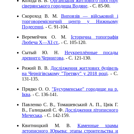
Колода В. В.
Організація житлового простору
сіверянського городища Водяне
. - C. 85-90.
Скороход В. М.
Виповзів — військовий і
торговоремісничий центр у Нижньому
Подесенні
. - C. 91-104.
Веремейчик О. М.
Історична топографія
Любеча Х—ХІ ст.
. - C. 105-120.
Сытый Ю. Н.
Неукреплённые посады
древнего Чернигова
. - C. 121-130.
Рижий В. В.
Дослідження житлових будівель
на Чернігівському "Третяку" у 2018 році
. - C.
131-135.
Прядко О. О.
"Бусурменське" городище на р.
Іква
. - C. 136-141.
Павленко С. В., Томашевський А. П., Цвік Г.
В., Галицький С. Ф.
Дослідження літописного
Мичеська
. - C. 142-159.
Квитницкий М. В.
Каменные храмы
летописного Юрьева: этапы строительства и