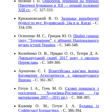
Возний І. П.
Обробіток деревини на теренах
Північної Буковини в ХІІ — першій половині
ХІІІ ст.
. - C. 327-333.
Крижановський В. О.
Залишки виробничої
будівлі по вул. Кудрявській, 24а в м. Києві
. - C.
334-339.
Осипенко М. С., Грицик Ю. О.
Шийні гривни
типу "Тотенкроне" у зібранні Національного
музею історії України
. - C. 340-348.
Колибенко О. В., Прядко О. О., Тетеря Д. А.
Давньоруський скарб 2017 року з околиць
Переяслава
. - C. 349-360.
Архипова Є. І.
Візантійська кам’яна іконка
Богоматері Агіосорітисси з давньоруського
Вщижа
. - C. 361-367.
Готун І. А., Гунь М. О.
Скляні прикраси з
поселення Ходосівка-Рославське (за
матеріалами 2007—2011 рр.)
. - C. 368-385.
Казимір О. М., Готун І. А.
Булавка із
Софіївської Борщагівки
. - C. 386-394.