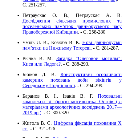
C. 251-257.
Петраускас О. В., Петраускас А. В.
Дослідження сільських промислових та
поселенських пам’яток давньоруського часу
Правобережної Київщини
. - C. 258-280.
Чміль Л. В., Козюба В. К.
Нові давньоруські
пам’ятки на Нижньому Тетереві
. - C. 281-287.
Рычка В. М.
Загадка "Олеговой могилы":
Киев или Ладога?
. - C. 288-293.
Бібіков Д. В.
Конструктивні особливості
камерних поховань доби вікінгів у
Середньому Подніпров’ї
. - C. 294-299.
Баранов В. І., Івакін В. Г.
Поховальні
комплекси зі зброєю могильника Острів (за
матеріалами археологічних досліджень 2017—
2019 рр.)
. - C. 300-320.
Жигола В. С.
Цифрова фіксація поховання Х
ст.
. - C. 321-326.