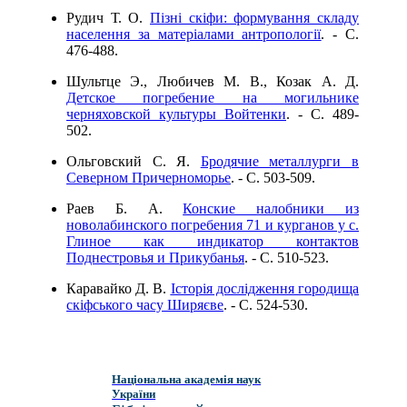
Рудич Т. О.
Пізні скіфи: формування складу
населення за матеріалами антропології
. - C.
476-488.
Шультце Э., Любичев М. В., Козак А. Д.
Детское погребение на могильнике
черняховской культуры Войтенки
. - C. 489-
502.
Ольговский С. Я.
Бродячие металлурги в
Северном Причерноморье
. - C. 503-509.
Раев Б. А.
Конские налобники из
новолабинского погребения 71 и курганов у с.
Глиное как индикатор контактов
Поднестровья и Прикубанья
. - C. 510-523.
Каравайко Д. В.
Історія дослідження городища
скіфського часу Ширяєве
. - C. 524-530.
Національна академія наук
України