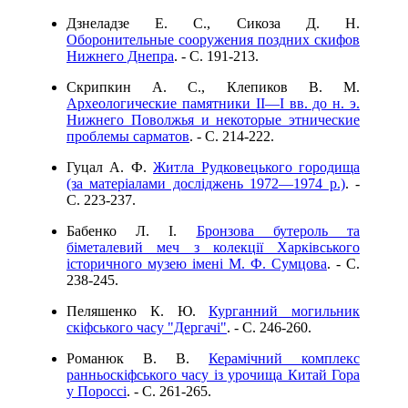
Дзнеладзе Е. С., Сикоза Д. Н.
Оборонительные сооружения поздних скифов
Нижнего Днепра
. - C. 191-213.
Скрипкин А. С., Клепиков В. М.
Археологические памятники II—I вв. до н. э.
Нижнего Поволжья и некоторые этнические
проблемы сарматов
. - C. 214-222.
Гуцал А. Ф.
Житла Рудковецького городища
(за матеріалами досліджень 1972—1974 р.)
. -
C. 223-237.
Бабенко Л. І.
Бронзова бутероль та
біметалевий меч з колекції Харківського
історичного музею імені М. Ф. Сумцова
. - C.
238-245.
Пеляшенко К. Ю.
Курганний могильник
скіфського часу "Дергачі"
. - C. 246-260.
Романюк В. В.
Керамічний комплекс
ранньоскіфського часу із урочища Китай Гора
у Пороссі
. - C. 261-265.