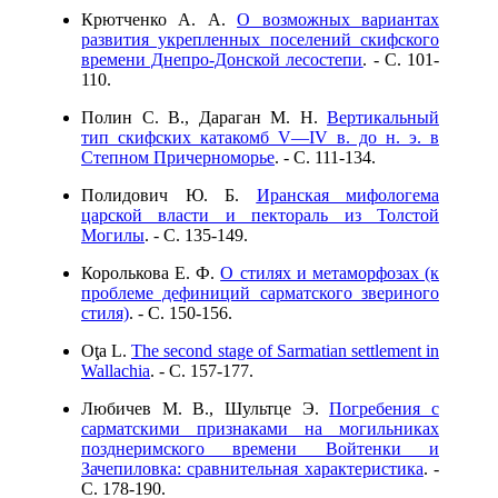
Крютченко А. А.
О возможных вариантах
развития укрепленных поселений скифского
времени Днепро-Донской лесостепи
. - C. 101-
110.
Полин С. В., Дараган М. Н.
Вертикальный
тип скифских катакомб V—IV в. до н. э. в
Степном Причерноморье
. - C. 111-134.
Полидович Ю. Б.
Иранская мифологема
царской власти и пектораль из Толстой
Могилы
. - C. 135-149.
Королькова Е. Ф.
О стилях и метаморфозах (к
проблеме дефиниций сарматского звериного
стиля)
. - C. 150-156.
Oţa L.
The second stage of Sarmatian settlement in
Wallachia
. - C. 157-177.
Любичев М. В., Шультце Э.
Погребения с
сарматскими признаками на могильниках
позднеримского времени Войтенки и
Зачепиловка: сравнительная характеристика
. -
C. 178-190.