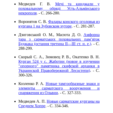
Медведєв Г. В.
Мечі та кинджали у
поховальному обряді Усть-Альмінського
некрополя
. - C. 266-280.
Воронятов С. В.
Фалары конского оголовья из
кургана 1 на Зубовском хуторе
. - C. 281-287.
Дзиговський О. М., Масюта Д. О.
Амфорна
тара з сарматських поховальних пам’яток
Буджака (остання третина II—III ст. н. е.)
. - C.
288-299.
Скорый С. А., Зимовец Р. В., Окатенко В. Н.
Курган 524 у с. Жаботин (новое в изучении
"опорного" памятника скифской архаики в
Украинской Правобережной Лесостепи)
. - C.
300-326.
Козленко Р. А.
Новые тамгообразные знаки и
элементы сарматского вооружения и
снаряжения из Ольвии
. - C. 327-333.
Медведев А. П.
Новые сарматские курганы на
Среднем Хопре
. - C. 334-346.