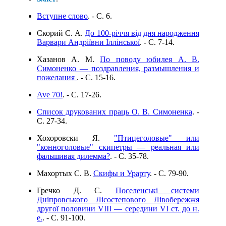
Вступне слово
. - C. 6.
Скорий С. А.
До 100-річчя від дня народження
Варвари Андріївни Іллінської
. - C. 7-14.
Хазанов А. М.
По поводу юбилея А. В.
Симоненко — поздравления, размышления и
пожелания
. - C. 15-16.
Ave 70!
. - C. 17-26.
Список друкованих праць О. В. Симоненка
. -
C. 27-34.
Хохоровски Я.
"Птицеголовые" или
"конноголовые" скипетры — реальная или
фальшивая дилемма?
. - C. 35-78.
Махортых С. В.
Скифы и Урарту
. - C. 79-90.
Гречко Д. С.
Поселенські системи
Дніпровського Лісостепового Лівобережжя
другої половини VIIІ — середини VІ ст. до н.
е.
. - C. 91-100.