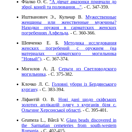
Фіалко О. Є.
"А дівчат амазонки привчали до
зброї, коней та полювання…"
. - C. 347-359.
Иштванович Э., Кульчар В.
Мужественные
женщины или женственные мужчины?
Находки оружия в сарматских женских
погребениях Алфельда
. - C. 360-366.
Шевченко Е. Б.
Методика исследования
женских погребений с оружием (на
материалах сарматского могильника
"Новый")
. - C. 367-374.
Могилов А. Д.
Серьги из Светловодского
могильника
. - C. 375-382.
Клочко Л. С.
Головні убори із Бердянського
кургану
. - C. 383-394.
Ліфантій О. В.
Нові дані щодо скіфських
золотих аплікацій одягу з курганів біля с.
Ольгине Херсонської області
. - C. 395-401.
Grumeza L., Bârcă V.
Glass beads discovered in
the Sarmatian cemeteries from south-western
Romania
. - C. 402-415.