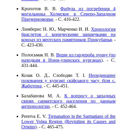
Кропотов В. В.
Фибула из погребения 4
могильника Холмское в Cеверо-Западном
Причерноморье
. - C. 416-422.
Лимберис Н. Ю., Марченко И. И.
Хронология
браслетов с коническими шишечками на
концах из меотских памятников Прикубанья
. -
C. 423-430.
Полосьмак Н. В.
Вещи из гардероба хунну (по
находкам в Ноин-улинских курганах)
. - C.
431-444.
Козак О. Д., Слободян Т. І.
Неординарне
поховання у кургані скіфського часу біля с.
Жаботина
. - C. 445-451.
Балабанова М. А.
К вопросу о западных
связях сарматского населения по данным
антропологии
. - C. 452-464.
Pererva E. V.
Trepanation in the Sarmatians of the
Lower Volga Region (Revisiting its Causes and
Origins)
. - C. 465-475.