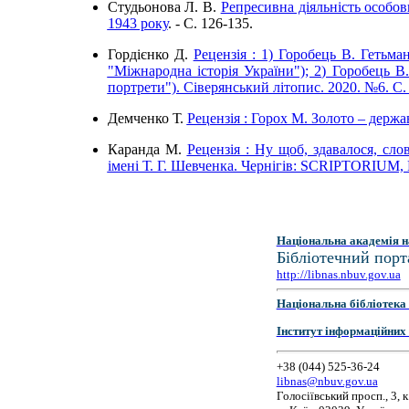
Студьонова Л. В.
Репресивна діяльність особов
1943 року
. - C. 126-135.
Гордієнко Д.
Рецензія : 1) Горобець В. Гетьма
"Міжнародна історія України"); 2) Горобець В.
портрети"). Сіверянський літопис. 2020. №6. С.
Демченко Т.
Рецензія : Горох М. Золото – держа
Каранда М.
Рецензія : Ну щоб, здавалося, сло
імені Т. Г. Шевченка. Чернігів: SCRIPTORIUM, Н
Національна академія н
Бібліотечний порт
http://libnas.nbuv.gov.ua
Національна бібліотека 
Інститут інформаційних
+38 (044) 525-36-24
libnas@nbuv.gov.ua
Голосіївський просп., 3, к