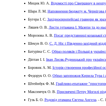
Мицик Ю. А.
Відомості про Сіверщину в неопу
Шара Л. М.
Наповнення бюджету м. Чернігова (
Бугера І. С.
Західноєвропейські гравюри як зраз
Ляшев О. В.
Листи гетьмана І. Мазепи та до нь
Морозова А. В.
Посаг представниці козацької 
Шекун В. О.
С. Д. Ніс і Південно-західний відд
Батуріна С. С.
Образ поляків і Польщі в україн
Діптан І. І.
Іван Лисяк-Рудницький про українсь
Боровик А. М.
Історія створення професійної о
Федорук О. О.
Образ запорожця Кирила Тура і 
Штейнбук Ф. М.
Грайливо-епатажне "простопр
Максимчук О. В.
Присвячені Петру Могилі різд
Гузь Б. О.
Родовід отамана Євгена Ангела
. - C.