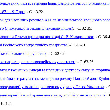
блікованих листах гетьмана Івана Самойловича до полковника І
1871–1917 рр.)
. - C. 13-22.
ок для настінних розписів ХІХ ст. чернігівського Троїцького соб
ого (з польської переклав Олександр Ляшев)
. - C. 32-35.
старшини Гетьманщини (на прикладі Є. В. Комаровської)
. - C. 36-4
іл Російського географічного товариства
. - C. 43-51.
ських шкільних підручниках
. - C. 52-62.
ке націєтворення в європейському контексті
. - C. 63-76.
світи у Російській імперії та провідних державах світу на сторі
житійна література (із коментаря до роману Пантелеймона Куліша
орокування" у майже однойменному уривку Олеся Ульяненка
. - 
вяні вірші Лазаря Барановича в парадигмі барокової творчості
. -
 119-125.