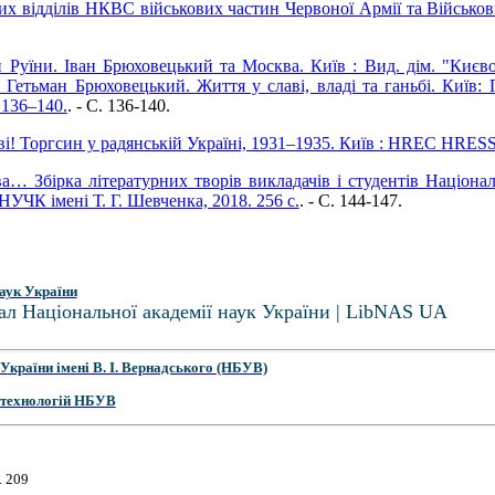
их відділів НКВС військових частин Червоної Армії та Військови
н Руїни. Іван Брюховецький та Москва. Київ : Вид. дім. "Києво
 Гетьман Брюховецький. Життя у славі, владі та ганьбі. Київ: П
 136–140.
. - C. 136-140.
ві! Торгсин у радянській Україні, 1931–1935. Київ : HREC HRESS, 
ва… Збірка літературних творів викладачів і студентів Націона
УЧК імені Т. Г. Шевченка, 2018. 256 с.
. - C. 144-147.
аук України
ал Національної академії наук України | LibNAS UA
України імені В. І. Вернадського (НБУВ)
 технологій НБУВ
. 209