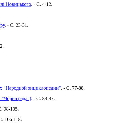
ллі Новицького
. - C. 4-12.
ору
. - C. 23-31.
2.
нках "Народной энциклопедии"
. - C. 77-88.
 "Чорна рада")
. - C. 89-97.
C. 98-105.
 C. 106-118.