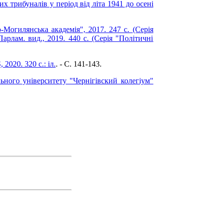
х трибуналів у період від літа 1941 до осені
-Могилянська академія", 2017. 247 с. (Серія
арлам. вид., 2019. 440 с. (Серія "Політичні
2020. 320 с.: іл.
. - C. 141-143.
льного університету "Чернігівский колегіум"