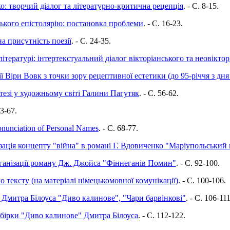
о: творчий діалог та літературно-критична рецепція
. - C. 8-15.
кого епістолярію: постановка проблеми
. - C. 16-23.
а присутність поезії
. - C. 24-35.
літературі: інтертекстуальний діалог вікторіанського та неовікто
ії Віри Вовк з точки зору рецептивної естетики (до 95-річчя з д
езі у художньому світі Галини Пагутяк
. - C. 56-62.
63-67.
ronunciation of Personal Names
. - C. 68-77.
зація концепту "війна" в романі Г. Вдовиченко "Маріупольський
ганізації роману Дж. Джойса "Фіннеганів Помин"
. - C. 92-100.
тексту (на матеріалі німецькомовної комунікації)
. - C. 100-106.
 Дмитра Білоуса "Диво калинове", "Чари барвінкові"
. - C. 106-111
збірки "Диво калинове" Дмитра Білоуса
. - C. 112-122.