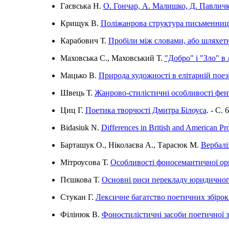
Гаєвська Н.
О. Гончар, А. Малишко, Д. Павличк
Крищук В.
Поліжанрова структура письменниць
Карабович Т.
Пробіли між словами, або шляхетн
Маховська С., Маховський Т.
"Добро" і "Зло" в 
Мацько В.
Природа художності в елітарній поез
Швець Т.
Жанрово-стилістичні особливості фент
Циц Г.
Поетика творчості Дмитра Білоуса
. - C. 
Bidasiuk N.
Differences in British and American P
Барташук О., Ніколаєва А., Тарасюк М.
Вербалі
Мітроусова Т.
Особливості фоносемантичної ор
Пєшкова Т.
Основні риси перекладу юридичного 
Стукан Г.
Лексичне багатство поетичних збірок
Філінюк В.
Фоностилістичні засоби поетичної 