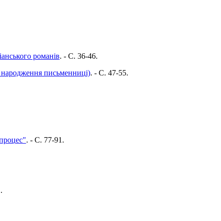
ріанського романів
. - C. 36-46.
ня народження письменниці)
. - C. 47-55.
 процес"
. - C. 77-91.
.