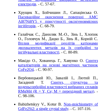
електродів
. - C. 57-67.
Хрущик Х., Бойчишин Л., Сапацінська О.
Пасиваційне окиснення поверхні АМС
Al87Nі8Y5 у присутності оксигеновмісних
інгібіторів
. - C. 68-79.
Галайчак С., Даниляк М.-О., Зінь І., Хлопик
О., Головчук М., Дацко Б., Зінь Я., Корній С.
Вплив модифікації цеолітів катіонами
двохвалентих металів на їх сорбційні та
інгібувальні властивості
. - C. 80-89.
Макідо О., Хованець Г., Хавунко О.
Синтез
каталізаторів на основі магнітних частинок
CоFе2O4
. - C. 90-97.
Вербовицький Ю., Завалій І., Лютий П.,
Засадний Т.
Cинтез, структура та
воденьсорбційні властивості вибраних сплавів
RMgM4 (R = Y, Ce; M = перехідний метал)
. -
C. 98-106.
Babizhetskyy V., Kotur B.
Non-stoichiometry of
GdFe2Si2: a single crystal study
. - C. 107-116.