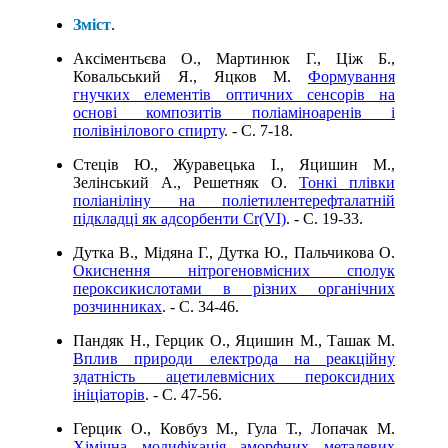
Зміст
.
Аксіментьєва О., Мартинюк Г., Ціж Б.,
Ковальський Я., Яцков М.
Формування
гнучких елементів оптичних сенсорів на
основі композитів поліаміноаренів i
полівінілового спирту
. - C. 7-18.
Стеців Ю., Журавецька І., Яцишин М.,
Зелінський А., Решетняк О.
Тонкі плівки
поліаніліну на поліетилентерефталатній
підкладці як адсорбенти Cr(VI)
. - C. 19-33.
Дутка В., Мідяна Г., Дутка Ю., Пальчикова О.
Окиснення нітрогеновмісних сполук
пероксикислотами в різних органічних
розчинниках
. - C. 34-46.
Пандяк Н., Герцик О., Яцишин М., Ташак М.
Вплив природи електрода на реакційну
здатність ацетилевмісних пероксидних
ініціаторів
. - C. 47-56.
Герцик О., Ковбуз М., Гула Т., Лопачак М.
Хімічна модифікація аморфних металевих