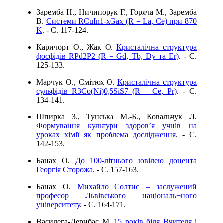
Заремба Н., Ничипорук Г., Горяча М., Заремба
В.
Системи RCuIn1-xGax (R = La, Ce) при 870
K
. - C. 117-124.
Каричорт О., Жак О.
Кристалічна структура
фосфідів RPd2P2 (R = Gd, Tb, Dy та Er)
. - C.
125-133.
Марчук О., Смітюх О.
Кристалічна структура
сульфідів R3Co(Ni)0,5SiS7 (R – Ce, Pr)
. - C.
134-141.
Шпирка З., Тунська М.-Б., Ковальчук Л.
Формування культури здоров’я учнів на
уроках хімії як проблема дослідження
. - C.
142-153.
Банах О.
До 100-літнього ювілею доцента
Георгія Сторожа
. - C. 157-163.
Банах О.
Михайло Солтис – заслужений
професор Львівського національ¬ного
університету
. - C. 164-171.
Василега-Дерибас М.
15 років біля Вчителя і