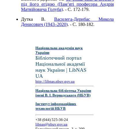
під його егідою (Пам’яті професора Андрія
Матвійовича Голуба)
. - C. 172-179.
Дутка В.
Василега-Дерибас Микола
Денисович (1943–2020)
. - C. 180-182.
Національна академія наук
України
Бібліотечний портал
Національної академії
наук України | LibNAS
UA
http://libnas.nbuv.gov.ua
Національна бібліотека України
імені В. І. Вернадського (НБУВ)
Інститут інформаційних
технологій НБУВ
+38 (044) 525-36-24
libnas@nbuv.gov.ua
Голосіївський просп., 3, к. 209