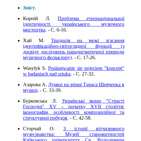
Зміст
.
Корній Л.
Проблема етнонаціональної
ідентичності українського музичного
мистецтва
. - C. 6-16.
Хай М.
Традиція на межі згасання
ідентифікаційно-світоглядної функції (з
досвіду досліджень парадигматичної природи
музичного фольклору)
. - C. 17-26.
Wasylyk S.
Poslugiwanie sie pojeciem "koncept"
w badaniach nad sztuka
. - C. 27-32.
Азарова А.
Думки на вірші Тараса Шевченка в
музиці
. - C. 33-39.
Бурковська Л.
Українські ікони "Страсті
Господні" ХV – початку ХVІІ століття:
іконографія, особливості композиційної та
структурної побудов
. - C. 42-58.
Сторчай О.
З історії вітчизняного
музеєзнавства: Музей старожитностей
Київського університету Св. Володимира