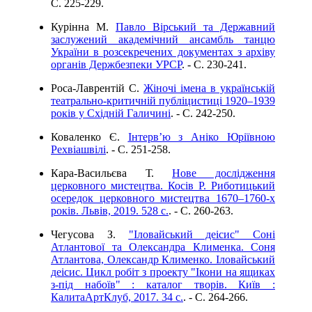
C. 225-229.
Курінна М.
Павло Вірський та Державний
заслужений академічний ансамбль танцю
України в розсекречених документах з архіву
органів Держбезпеки УРСР
. - C. 230-241.
Роса-Лаврентій С.
Жіночі імена в українській
театрально-критичній публіцистиці 1920–1939
років у Східній Галичині
. - C. 242-250.
Коваленко Є.
Інтерв’ю з Аніко Юріївною
Рехвіашвілі
. - C. 251-258.
Кара-Васильєва Т.
Нове дослідження
церковного мистецтва. Косів Р. Риботицький
осередок церковного мистецтва 1670–1760-х
років. Львів, 2019. 528 с.
. - C. 260-263.
Чегусова З.
"Іловайський деісис" Соні
Атлантової та Олександра Клименка. Соня
Атлантова, Олександр Клименко. Іловайський
деісис. Цикл робіт з проекту "Ікони на ящиках
з-під набоїв" : каталог творів. Київ :
КалитаАртКлуб, 2017. 34 с.
. - C. 264-266.