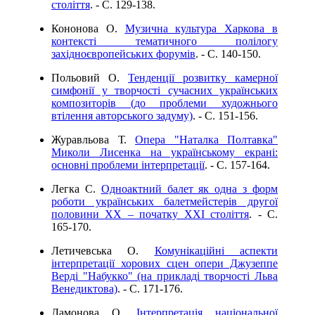
століття
. - C. 129-138.
Кононова О.
Музична культура Харкова в
контексті тематичного полілогу
західноєвропейських форумів
. - C. 140-150.
Польовий О.
Тенденції розвитку камерної
симфонії у творчості сучасних українських
композиторів (до проблеми художнього
втілення авторського задуму)
. - C. 151-156.
Журавльова Т.
Опера "Наталка Полтавка"
Миколи Лисенка на українському екрані:
основні проблеми інтерпретації
. - C. 157-164.
Легка С.
Одноактний балет як одна з форм
роботи українських балетмейстерів другої
половини ХХ – початку ХХІ століття
. - C.
165-170.
Летичевська О.
Комунікаційні аспекти
інтерпретації хорових сцен опери Джузеппе
Верді "Набукко" (на прикладі творчості Льва
Венедиктова)
. - C. 171-176.
Ламонова О.
Інтерпретація національної