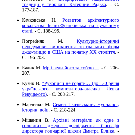
традиції у творчості Катерини Радько
. - C.
177-187.
Качковська Н.
Розвиток архітектурного
ковальства Івано-Франківська на сучасному
етапі
. - C. 188-195.
Погребняк М.
Культурно-історичні
передумови виникнення театральних форм
джаз-танцю в США на початку ХХ століття
. -
C. 196-203.
Бялик М.
Мрії вели його за собою…
. - C. 206-
207.
Кузик В.
"Рукописи не горять… (до 130-річчя
українського композитора-класика Левка
Ревуцького)
. - C. 208-217.
Марченко М.
Семен Ткачівський: журналіст,
історик, воїн
. - C. 218-224.
Міщанин В.
Архівні матеріали як одне з
головних джерел дослідження біографії
директора гончарної школи Дмитра Білика
. -