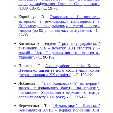
періоду завідування Олексія Ставровського
(1838–1854)
. - C. 59-76.
Корнійчук В.
Становлення й розвиток
акторської і режисерської майстерності в
Київському академічному театрі юного
глядача (до 95-річчя від часу заснування)
. - C.
77-95.
Косицька З.
Тенденції розвитку української
витинанки ХІХ – початку ХХІ століття у 5-
томній "Історії декоративного мистецтва
України"
. - C. 96-102.
Прилепа О.
Богослужбовий спів Києво-
Печерської лаври та його носії в часи гонінь
(перша половина ХХ століття)
. - C. 103-121.
Лобанова І.
"Пан Каньовський" як перший
зразок національного балету (на прикладі
постановки Харківського державного театру
опери та балету 1931 року)
. - C. 122-128.
Веремеєнко Т.
"Начальники" Лаврської
ікономалярні XVIII – першої половини XIX