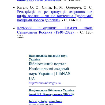
Кагало О. О., Сичак Н. М., Омельчук О. С.
Репатріація та реінтродукція охоронюваних
видів рослин – чи не вистелена "добрими"
намірами дорога до пекла?
. - C. 114-119.
Кормчий "Софіївки". Пам'яті Івана
Семеновича Косенка (1940–2022)
. - C. 120-
122.
Національна академія наук
України
Бібліотечний портал
Національної академії
наук України | LibNAS
UA
http://libnas.nbuv.gov.ua
Національна бібліотека України
імені В. І. Вернадського (НБУВ)
Інститут інформаційних
технологій НБУВ