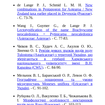
de Lange P. J., Schmid L. M. H.
New
combinations in Pentapogon for Aotearoa / New
Zealand taxa earlier placed in Deyeuxia (Poaceae)
.
- C. 73-76.
Wang J., Guymer G., de Lange P. J.
Lectotypification of the name Brachyscome
neocaledonica = Pytinicarpa neocaledonica
(Asteraceae: Astereae)
. - C. 77-83.
Чвіков В. С., Худич А. С., Акулов О. Ю.,
Зіненко О. І.
Ревізія деяких зразків видів роду
Tulostoma (Agaricaceae) з території України, що
зберігаються в гербарії Харківського
національного університету імені В.Н.
Каразіна (CWU)
. - C. 84-90.
Мельник В. І., Баранський О. Р., Левон О. Ф.
Географічне поширення та умови
місцезростань Moneses uniflora (Ericaceae) в
Україні
. - C. 91-102.
Рубцова О. Л., Вакуленко Т. Б., Чижанькова В.
І.
Морфологічні особливості нектарників
видів роду Rosa (Rosaceae)
. - C. 103-113.