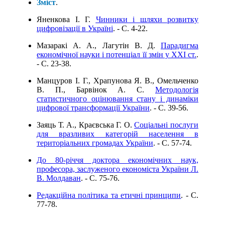
Зміст
.
Яненкова І. Г.
Чинники і шляхи розвитку
цифровізації в Україні
. - C. 4-22.
Мазаракі А. А., Лагутін В. Д.
Парадигма
економічної науки і потенціал її змін у ХХІ ст.
.
- C. 23-38.
Манцуров І. Г., Храпунова Я. В., Омельченко
В. П., Барвінок А. С.
Методологія
статистичного оцінювання стану і динаміки
цифрової трансформації України
. - C. 39-56.
Заяць Т. А., Краєвська Г. О.
Соціальні послуги
для вразливих категорій населення в
територіальних громадах України
. - C. 57-74.
До 80-річчя доктора економічних наук,
професора, заслуженого економіста України Л.
В. Молдаван
. - C. 75-76.
Редакційна політика та етичні принципи
. - C.
77-78.