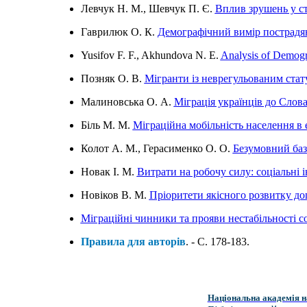
Лeвчук Н. М., Шевчук П. Є.
Вплив зрушень у ст
Гаврилюк О. К.
Демографічний вимір пострадянс
Yusifov F. F., Akhundova N. E.
Analysis of Demogr
Позняк О. В.
Мігранти із неврегульованим стату
Малиновська О. А.
Міграція українців до Слов
Біль М. М.
Міграційна мобільність населення в
Колот А. М., Герасименко О. О.
Безумовний базо
Новак І. М.
Витрати на робочу силу: соціальні і
Новіков В. М.
Пріоритети якісного розвитку до
Міграційні чинники та прояви нестабільності с
Правила для авторів
. - C. 178-183.
Національна академія н