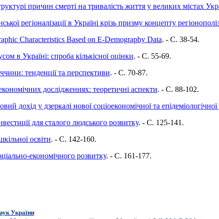
руктурі причин смерті на тривалість життя у великих містах Укр
ької регіоналізації в Україні крізь призму концепту регіонополіз
aphic Characteristics Based on E-Demography Data
. - C. 38-54.
сом в Україні: спроба кількісної оцінки
. - C. 55-69.
аччини: тенденції та перспективи
. - C. 70-87.
 економічних дослідженнях: теоретичні аспекти
. - C. 88-102.
вий дохід у дзеркалі нової соціоекономічної та епідеміологічної
нвестиції для сталого людського розвитку
. - C. 125-141.
шкільної освіти
. - C. 142-160.
оціально-економічного розвитку
. - C. 161-177.
аук України