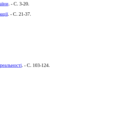
аїни
. - C. 3-20.
ації
. - C. 21-37.
 реальності
. - C. 103-124.