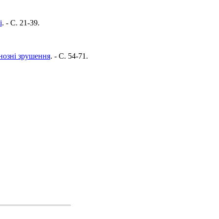
і
. - C. 21-39.
гнозні зрушення
. - C. 54-71.