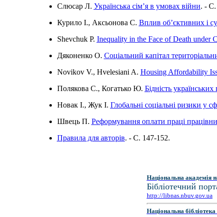
Слюсар Л.
Українська сім’я в умовах війни
. - C.
Курило І., Аксьонова С.
Вплив об’єктивних і су
Shevchuk P.
Inequality in the Face of Death under 
Дяконенко О.
Соціальний капітал територіальни
Novikov V., Hvelesiani A.
Housing Affordability Is
Полякова С., Когатько Ю.
Бідність українських 
Новак І., Жук І.
Глобальні соціальні ризики у сфе
Швець П.
Реформування оплати праці працівни
Правила для авторів
. - C. 147-152.
Національна академія н
Бібліотечний порт
http://libnas.nbuv.gov.ua
Національна бібліотека 