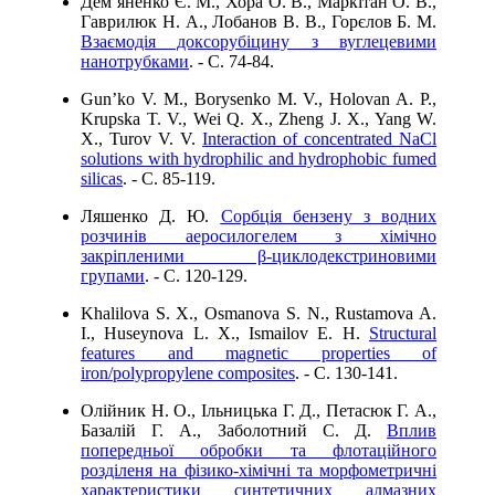
Дем’яненко Є. M., Хора О. В., Маркітан О. В.,
Гаврилюк Н. А., Лобанов В. В., Горєлов Б. М.
Взаємодія доксорубіцину з вуглецевими
нанотрубками
. - C. 74-84.
Gun’ko V. M., Borysenko M. V., Holovan A. P.,
Krupska T. V., Wei Q. X., Zheng J. X., Yang W.
X., Turov V. V.
Interaction of concentrated NaCl
solutions with hydrophilic and hydrophobic fumed
silicas
. - C. 85-119.
Ляшенко Д. Ю.
Сорбція бензену з водних
розчинів аеросилогелем з хімічно
закріпленими β-циклодекстриновими
групами
. - C. 120-129.
Khalilova S. X., Osmanova S. N., Rustamova A.
I., Huseynova L. X., Ismailov E. H.
Structural
features and magnetic properties of
iron/polypropylene composites
. - C. 130-141.
Олійник Н. О., Ільницька Г. Д., Петасюк Г. А.,
Базалій Г. А., Заболотний С. Д.
Вплив
попередньої обробки та флотаційного
розділеня на фізико-хімічні та морфометричні
характеристики синтетичних алмазних