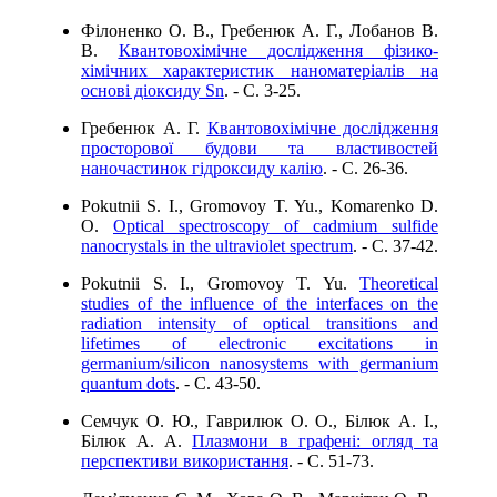
Філоненко О. В., Гребенюк А. Г., Лобанов В.
В.
Квантовохімічне дослідження фізико-
хімічних характеристик наноматеріалів на
основі діоксиду Sn
. - C. 3-25.
Гребенюк А. Г.
Квантовохімічне дослідження
просторової будови та властивостей
наночастинок гідроксиду калію
. - C. 26-36.
Pokutnii S. I., Gromovoy T. Yu., Komarenko D.
O.
Optical spectroscopy of cadmium sulfide
nanocrystals in the ultraviolet spectrum
. - C. 37-42.
Pokutnii S. I., Gromovoy T. Yu.
Theoretical
studies of the influence of the interfaces on the
radiation intensity of optical transitions and
lifetimes of electronic excitations in
germanium/silicon nanosystems with germanium
quantum dots
. - C. 43-50.
Семчук O. Ю., Гаврилюк О. О., Білюк А. І.,
Білюк A. A.
Плазмони в графені: огляд та
перспективи використання
. - C. 51-73.