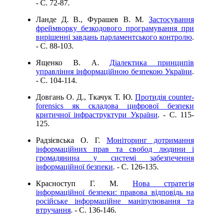
- C. 72-87.
Ланде Д. В., Фурашев В. М.
Застосування
фреймворку безкодового програмування при
вирішенні завдань парламентського контролю
.
- C. 88-103.
Ященко В. А.
Діалектика принципів
управління інформаційною безпекою України
.
- C. 104-114.
Довгань О. Д., Ткачук Т. Ю.
Протидія counter-
forensics як складова цифрової безпеки
критичної інфраструктури України
. - C. 115-
125.
Радзієвська О. Г.
Моніторинг дотримання
інформаційних прав та свобод людини і
громадянина у системі забезпечення
інформаційної безпеки
. - C. 126-135.
Красноступ Г. М.
Нова стратегія
інформаційної безпеки: правова відповідь на
російське інформаційне маніпулювання та
втручання
. - C. 136-146.