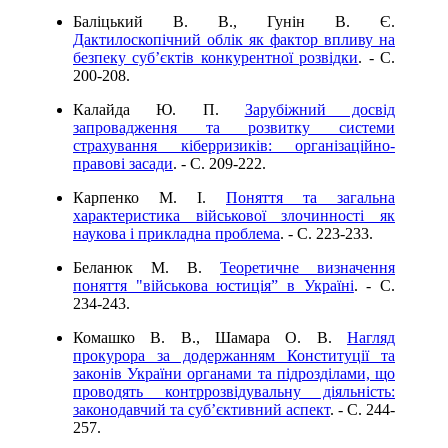
Баліцький В. В., Гунін В. Є.
Дактилоскопічний облік як фактор впливу на
безпеку суб’єктів конкурентної розвідки
. - C.
200-208.
Калайда Ю. П.
Зарубіжний досвід
запровадження та розвитку системи
страхування кіберризиків: організаційно-
правові засади
. - C. 209-222.
Карпенко М. І.
Поняття та загальна
характеристика військової злочинності як
наукова і прикладна проблема
. - C. 223-233.
Беланюк М. В.
Теоретичне визначення
поняття "військова юстиція” в Україні
. - C.
234-243.
Комашко В. В., Шамара О. В.
Нагляд
прокурора за додержанням Конституції та
законів України органами та підрозділами, що
проводять контррозвідувальну діяльність:
законодавчий та суб’єктивний аспект
. - C. 244-
257.