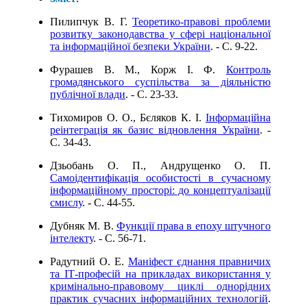
Пилипчук В. Г.
Теоретико-правові проблеми
розвитку законодавства у сфері національної
та інформаційної безпеки України
. - C. 9-22.
Фурашев В. М., Корж І. Ф.
Контроль
громадянського суспільства за діяльністю
публічної влади
. - C. 23-33.
Тихомиров О. О., Бєляков К. І.
Інформаційна
реінтеграція як базис відновлення України
. -
C. 34-43.
Дзьобань О. П., Андрущенко О. П.
Самоідентифікація особистості в сучасному
інформаційному просторі: до концептуалізації
смислу
. - C. 44-55.
Дубняк М. В.
Функції права в епоху штучного
інтелекту
. - C. 56-71.
Радутний О. Е.
Маніфест єднання правничих
та ІТ-професій на прикладах використання у
кримінально-правовому циклі однорідних
практик сучасних інформаційних технологій
.