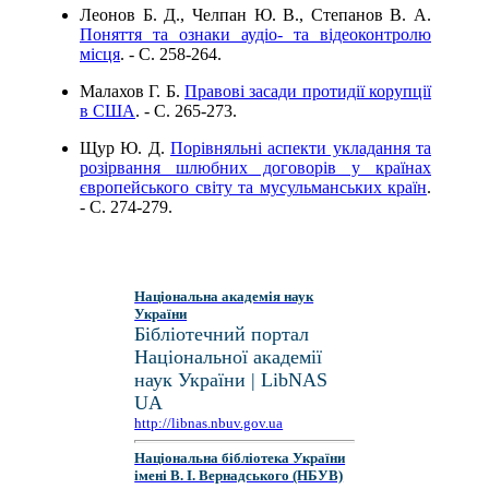
Леонов Б. Д., Челпан Ю. В., Степанов В. А.
Поняття та ознаки аудіо- та відеоконтролю
місця
. - C. 258-264.
Малахов Г. Б.
Правові засади протидії корупції
в США
. - C. 265-273.
Щур Ю. Д.
Порівняльні аспекти укладання та
розірвання шлюбних договорів у країнах
європейського світу та мусульманських країн
.
- C. 274-279.
Національна академія наук
України
Бібліотечний портал
Національної академії
наук України | LibNAS
UA
http://libnas.nbuv.gov.ua
Національна бібліотека України
імені В. І. Вернадського (НБУВ)