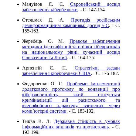
Мануілов Я. С.
Європейський досвід
забезпечення кібербезпеки
. - C. 147-154.
Стельмах Д. А.
Протидія російським
дезінформаційним кампаніям: досвід ЄС
. - C.
155-163.
Жеребець О. М.
Правове забезпечення
методики ідентифікації та оцінки кіберризиків
на національному рівні: сучасний досвід
Словаччини та Латвії
. - C. 164-175.
Арпентій С. П.
Стратегічні засади
забезпечення кібербезпеки США
. - C. 176-182.
Федорченко О. С.
Проблеми імплементації
додаткового протоколу до конвенції про
кіберзлочинність, який стосується
криміналізації дій расистського та
ксенофобного характеру, вчинених через
комп’ютерні системи
. - C. 183-192.
Тиква В. Л.
Державна стійкість в умовах
інформаційних викликів та протистоянь
. - C.
193-199.