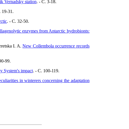
ik Vernadsky station
. - C. 3-18.
. 19-31.
ctic
. - C. 32-50.
llagenolytic enzymes from Antarctic hydrobionts:
eretska I. A.
New Collembola occurrence records
 90-99.
aty System's impact
. - C. 100-119.
uliarities in winterers concerning the adaptation