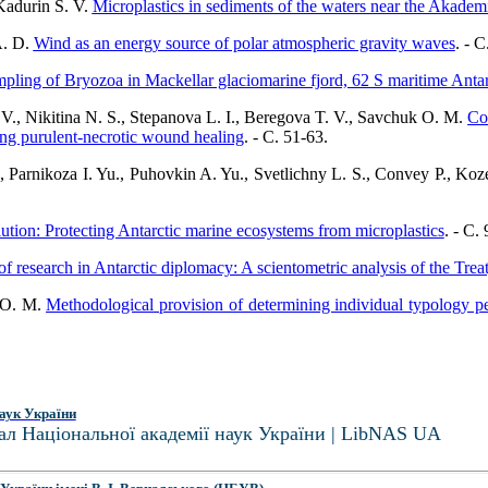
 Kadurin S. V.
Microplastics in sediments of the waters near the Akadem
A. D.
Wind as an energy source of polar atmospheric gravity waves
. - C
pling of Bryozoa in Mackellar glaciomarine fjord, 62 S maritime Antar
 V., Nikitina N. S., Stepanova L. I., Beregova T. V., Savchuk O. M.
Co
ing purulent-necrotic wound healing
. - C. 51-63.
, Parnikoza I. Yu., Puhovkin A. Yu., Svetlichny L. S., Convey P., Koz
lution: Protecting Antarctic marine ecosystems from microplastics
. - C.
of research in Antarctic diplomacy: A scientometric analysis of the Tre
 O. M.
Methodological provision of determining individual typology pec
аук України
ал Національної академії наук України | LibNAS UA