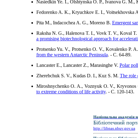
Nasiedkin Ye. I., Olshtynska O. P., Ivanova G. M.,
Fedorenko A. K., Kryuchkov E. I., Voitsekhovska 
Pita M., Indacochea A. G., Moreno B.
Emergent sam
Raksha N. G., Halenova T. I., Vovk T. V., Koval T.
a promising biotechnological approach for accelerat
Protsenko Yu. V., Protsenko O. V., Kovalenko P. A.
from the western Antarctic Peninsula
. - C. 64-89.
Lancaster E., Lancaster Z., Marasinghe V.
Polar pol
Zherebchuk S. V., Kudas D. I., Kuz S. M.
The role 
Miroshnychenko O. A., Voznyuk O. V., Kryvonos
to extreme conditions of life activity
. - C. 120-143.
Національна академія н
Бібліотечний порт
http://libnas.nbuv.gov.ua