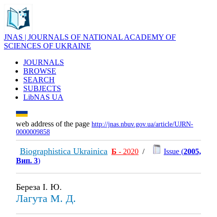
JNAS | JOURNALS OF NATIONAL ACADEMY OF
SCIENCES OF UKRAINE
JOURNALS
BROWSE
SEARCH
SUBJECTS
LibNAS UA
web address of the page
http://jnas.nbuv.gov.ua/article/UJRN-
0000009858
Biographistica Ukrainica
Б
- 2020
/
Issue (
2005,
Вип. 3
)
Береза І. Ю.
Лагута М. Д.