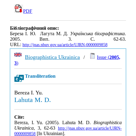
PDF
Бібліографічний опис:
Береза І. Ю. Лагута М. Д.
Українська біографістика
.
2005. Вип. 3. С. 62-63.
URL:
http://jnas.nbuv.gov.ua/article/UJRN-0000009858
Biographistica Ukrainica
/
Issue (
2005,
3
)
Transliteration
Bereza I. Yu.
Lahuta M. D.
Cite:
Bereza, I. Yu. (2005). Lahuta M. D.
Biographistica
Ukrainica
, 3, 62-63
http://jnas.nbuv.gov.ua/article/UJRN-
[In Ukrainian].
0000009858