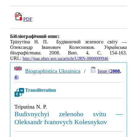
PDF
Бібліографічний опис:
Тріпутіна Н. П. Будівничий зеленого світу —
Олександр Іванович Колесников.
Українська
біографістика
. 2008. Вип. 4. С. 154-163.
URL:
http://jnas.nbuv.gov.ua/article/UJRN-0000009946
Biographistica Ukrainica
/
Issue (
2008,
4
)
Transliteration
Triputina N. P.
Budivnychyi zelenoho svitu —
Oleksandr Ivanovych Kolesnykov