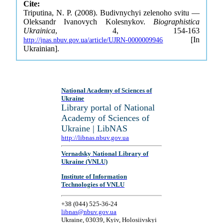
Cite:
Triputina, N. P. (2008). Budivnychyi zelenoho svitu —
Oleksandr Ivanovych Kolesnykov.
Biographistica
Ukrainica
, 4, 154-163
[In
http://jnas.nbuv.gov.ua/article/UJRN-0000009946
Ukrainian].
National Academy of Sciences of
Ukraine
Library portal of National
Academy of Sciences of
Ukraine | LibNAS
http://libnas.nbuv.gov.ua
Vernadsky National Library of
Ukraine (VNLU)
Institute of Information
Technologies of VNLU
+38 (044) 525-36-24
libnas@nbuv.gov.ua
Ukraine, 03039, Kyiv, Holosiivskyi