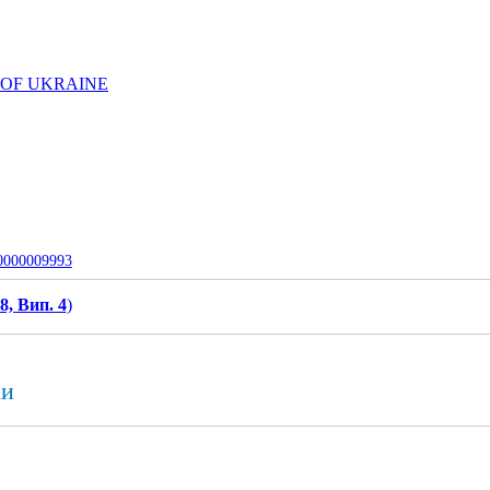
 OF UKRAINE
-0000009993
8, Вип. 4
)
ки