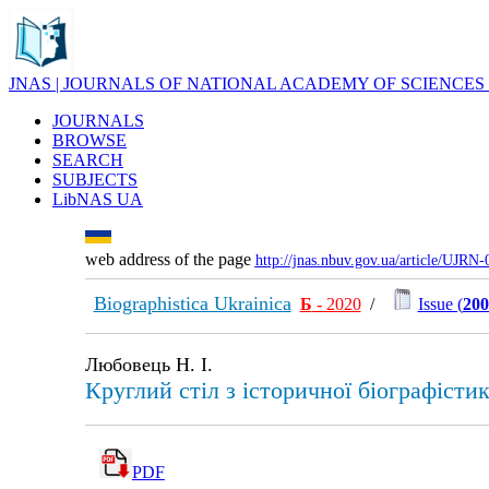
JNAS | JOURNALS OF NATIONAL ACADEMY OF SCIENCES
JOURNALS
BROWSE
SEARCH
SUBJECTS
LibNAS UA
web address of the page
http://jnas.nbuv.gov.ua/article/UJRN
Biographistica Ukrainica
Б
- 2020
/
Issue (
200
Любовець Н. І.
Круглий стіл з історичної біографісти
PDF