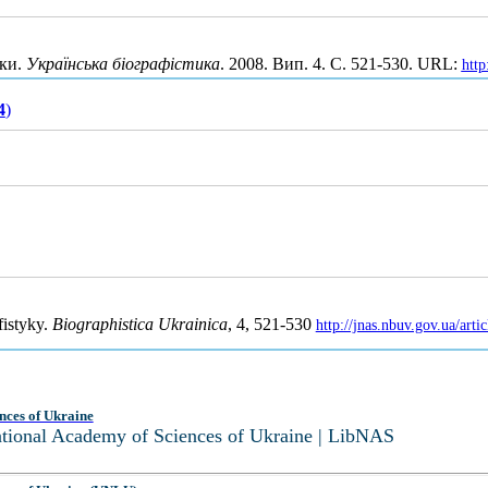
ики.
Українська біографістика
. 2008. Вип. 4. С. 521-530. URL:
http
4
)
fistyky.
Biographistica Ukrainica
, 4, 521-530
http://jnas.nbuv.gov.ua/ar
nces of Ukraine
National Academy of Sciences of Ukraine | LibNAS