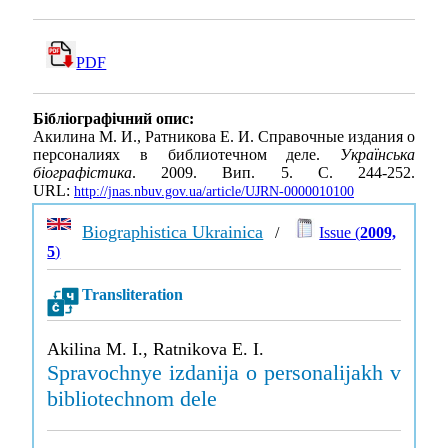
PDF
Бібліографічний опис:
Акилина М. И., Ратникова Е. И. Справочные издания о
персоналиях в библиотечном деле.
Українська
біографістика
. 2009. Вип. 5. С. 244-252.
URL:
http://jnas.nbuv.gov.ua/article/UJRN-0000010100
Biographistica Ukrainica
/
Issue (
2009,
5
)
Transliteration
Akilina M. I., Ratnikova E. I.
Spravochnye izdanija o personalijakh v
bibliotechnom dele