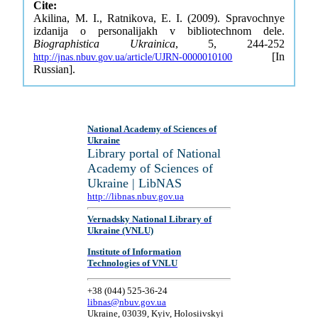
Cite:
Akilina, M. I., Ratnikova, E. I. (2009). Spravochnye
izdanija o personalijakh v bibliotechnom dele.
Biographistica Ukrainica
, 5, 244-252
[In
http://jnas.nbuv.gov.ua/article/UJRN-0000010100
Russian].
National Academy of Sciences of
Ukraine
Library portal of National
Academy of Sciences of
Ukraine | LibNAS
http://libnas.nbuv.gov.ua
Vernadsky National Library of
Ukraine (VNLU)
Institute of Information
Technologies of VNLU
+38 (044) 525-36-24
libnas@nbuv.gov.ua
Ukraine, 03039, Kyiv, Holosiivskyi