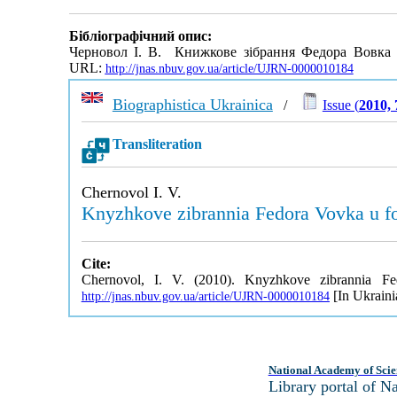
Бібліографічний опис:
Черновол І. В. Книжкове зібрання Федора Вовка у 
URL:
http://jnas.nbuv.gov.ua/article/UJRN-0000010184
Biographistica Ukrainica
/
Issue (
2010, 
Transliteration
Chernovol I. V.
Knyzhkove zibrannia Fedora Vovka u fon
Cite:
Chernovol, I. V. (2010). Knyzhkove zibrannia Fed
[In Ukraini
http://jnas.nbuv.gov.ua/article/UJRN-0000010184
National Academy of Scie
Library portal of 