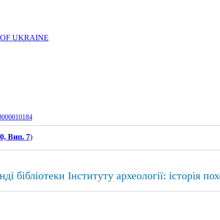
 OF UKRAINE
-0000010184
0, Вип. 7
)
і бібліотеки Інституту археології: історія по