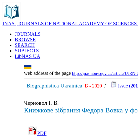
JNAS | JOURNALS OF NATIONAL ACADEMY OF SCIENCES
JOURNALS
BROWSE
SEARCH
SUBJECTS
LibNAS UA
web address of the page
http://jnas.nbuv.gov.ua/article/UJRN
Biographistica Ukrainica
Б
- 2020
/
Issue (
201
Черновол І. В.
Книжкове зібрання Федора Вовка у фонд
PDF