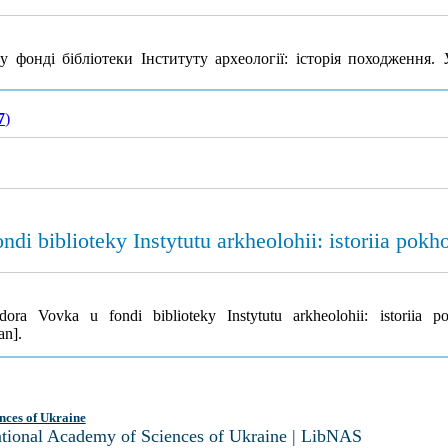
фонді бібліотеки Інституту археології: історія походження.
7
)
di biblioteky Instytutu arkheolohii: istoriia pok
ora Vovka u fondi biblioteky Instytutu arkheolohii: istoriia 
an].
nces of Ukraine
National Academy of Sciences of Ukraine | LibNAS