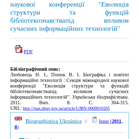
наукової конференції "Еволюція
структури та функцій
бібліотекознавствапід впливом
сучасних інформаційних технологій"
PDF
Бібліографічний опис:
Любовець Н. І., Попик В. І. Біографіка і новітні
інформаційні технології : Секція міжнародної наукової
конференції "Еволюція структури та функцій
бібліотекознавствапід впливом сучасних
інформаційних технологій".
Українська біографістика
.
2011. Вип. 8. С. 304-315.
URL:
http://jnas.nbuv.gov.ua/article/UJRN-0000010205
Biographistica Ukrainica
/
Issue (
2011,
8
)