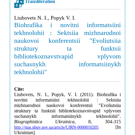
Transliteration
Liubovets N. I., Popyk V. I.
Biohrafika i novitni informatsiini
tekhnolohii : Sektsiia mizhnarodnoi
naukovoi konferentsii "Evoliutsiia
struktury ta funktsii
bibliotekoznavstvapid vplyvom
suchasnykh informatsiinykh
tekhnolohii"
Cite:
Liubovets, N. I., Popyk, V. I. (2011). Biohrafika i
novitni informatsiini tekhnolohii : Sektsiia
mizhnarodnoi naukovoi konferentsii "Evoliutsiia
struktury ta funktsii bibliotekoznavstvapid vplyvom
suchasnykh informatsiinykh tekhnolohii".
Biographistica Ukrainica
, 8, 304-315
[In
http://jnas.nbuv.gov.ua/article/UJRN-0000010205
Ukrainian].