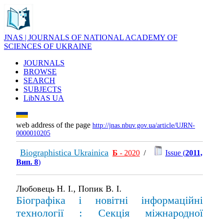
JNAS | JOURNALS OF NATIONAL ACADEMY OF
SCIENCES OF UKRAINE
JOURNALS
BROWSE
SEARCH
SUBJECTS
LibNAS UA
web address of the page
http://jnas.nbuv.gov.ua/article/UJRN-
0000010205
Biographistica Ukrainica
Б
- 2020
/
Issue (
2011,
Вип. 8
)
Любовець Н. І., Попик В. І.
Біографіка і новітні інформаційні
технології : Секція міжнародної