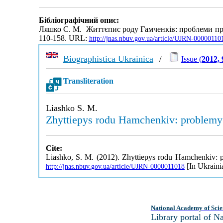
Бібліографічний опис:
Ляшко С. М. Життєпис роду Гамченків: проблеми прос
110-158. URL:
http://jnas.nbuv.gov.ua/article/UJRN-00000110
Biographistica Ukrainica
/
Issue (
2012, 
Transliteration
Liashko S. M.
Zhyttiepys rodu Hamchenkiv: problemy p
Cite:
Liashko, S. M. (2012). Zhyttiepys rodu Hamchenkiv: pr
[In Ukraini
http://jnas.nbuv.gov.ua/article/UJRN-0000011018
National Academy of Scie
Library portal of 