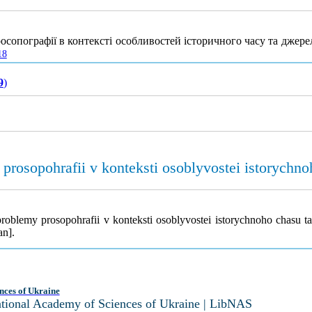
опографії в контексті особливостей історичного часу та джере
18
9
)
rosopohrafii v konteksti osoblyvostei istorychno
oblemy prosopohrafii v konteksti osoblyvostei istorychnoho chasu t
an].
nces of Ukraine
National Academy of Sciences of Ukraine | LibNAS