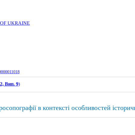
 OF UKRAINE
-0000011018
2, Вип. 9
)
осопографії в контексті особливостей історичн