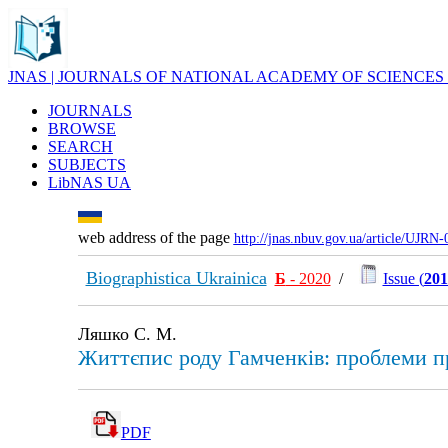
JNAS | JOURNALS OF NATIONAL ACADEMY OF SCIENCES
JOURNALS
BROWSE
SEARCH
SUBJECTS
LibNAS UA
web address of the page
http://jnas.nbuv.gov.ua/article/UJRN
Biographistica Ukrainica
Б
- 2020
/
Issue (
201
Ляшко С. М.
Життєпис роду Гамченків: проблеми пр
PDF