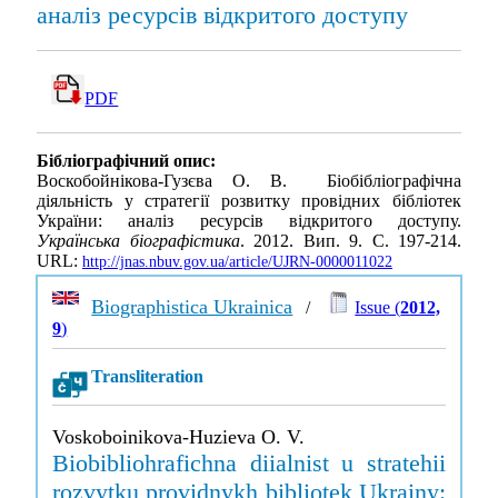
аналіз ресурсів відкритого доступу
PDF
Бібліографічний опис:
Воскобойнікова-Гузєва О. В. Біобібліографічна
діяльність у стратегії розвитку провідних бібліотек
України: аналіз ресурсів відкритого доступу.
Українська біографістика
. 2012. Вип. 9. С. 197-214.
URL:
http://jnas.nbuv.gov.ua/article/UJRN-0000011022
Biographistica Ukrainica
/
Issue (
2012,
9
)
Transliteration
Voskoboinikova-Huzieva O. V.
Biobibliohrafichna diialnist u stratehii
rozvytku providnykh bibliotek Ukrainy: