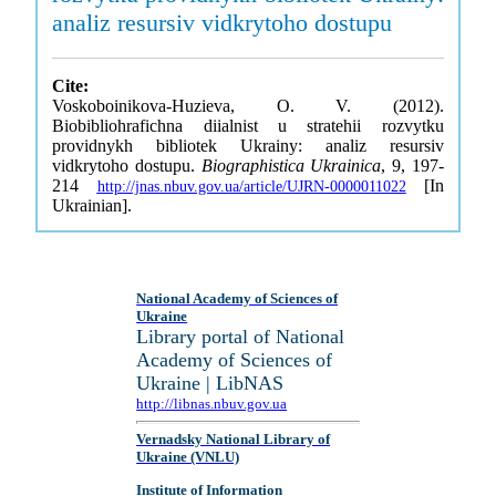
analiz resursiv vidkrytoho dostupu
Cite:
Voskoboinikova-Huzieva, O. V. (2012).
Biobibliohrafichna diialnist u stratehii rozvytku
providnykh bibliotek Ukrainy: analiz resursiv
vidkrytoho dostupu.
Biographistica Ukrainica
, 9, 197-
214
[In
http://jnas.nbuv.gov.ua/article/UJRN-0000011022
Ukrainian].
National Academy of Sciences of
Ukraine
Library portal of National
Academy of Sciences of
Ukraine | LibNAS
http://libnas.nbuv.gov.ua
Vernadsky National Library of
Ukraine (VNLU)
Institute of Information