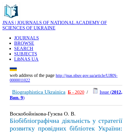
JNAS | JOURNALS OF NATIONAL ACADEMY OF
SCIENCES OF UKRAINE
JOURNALS
BROWSE
SEARCH
SUBJECTS
LibNAS UA
web address of the page
http://jnas.nbuv.gov.ua/article/UJRN-
0000011022
Biographistica Ukrainica
Б
- 2020
/
Issue (
2012,
Вип. 9
)
Воскобойнікова-Гузєва О. В.
Біобібліографічна діяльність у стратегії
розвитку провідних бібліотек України: