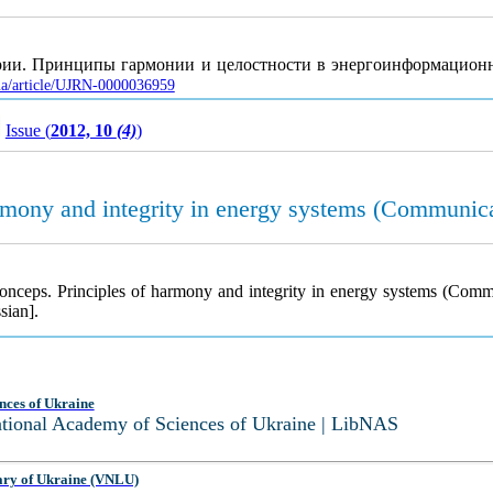
ории. Принципы гармонии и целостности в энергоинформацион
.ua/article/UJRN-0000036959
Issue (
2012, 10
(4)
)
rmony and integrity in energy systems (Communica
onceps. Principles of harmony and integrity in energy systems (Com
sian].
nces of Ukraine
National Academy of Sciences of Ukraine | LibNAS
ary of Ukraine (VNLU)