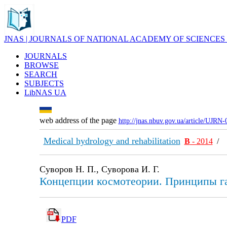
JNAS | JOURNALS OF NATIONAL ACADEMY OF SCIENCES
JOURNALS
BROWSE
SEARCH
SUBJECTS
LibNAS UA
web address of the page
http://jnas.nbuv.gov.ua/article/UJRN
Medical hydrology and rehabilitation
В
- 2014
/
Суворов Н. П., Суворова И. Г.
Концепции космотеории. Принципы га
PDF