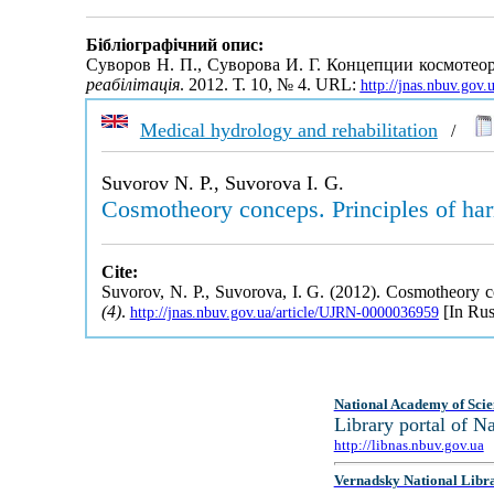
Бібліографічний опис:
Суворов Н. П., Суворова И. Г. Концепции космоте
реабілітація
. 2012. Т. 10, № 4. URL:
http://jnas.nbuv.gov
Medical hydrology and rehabilitation
/
Suvorov N. P., Suvorova I. G.
Cosmotheory conceps. Principles of ha
Cite:
Suvorov, N. P., Suvorova, I. G. (2012). Cosmotheory c
(4)
.
[In Rus
http://jnas.nbuv.gov.ua/article/UJRN-0000036959
National Academy of Scie
Library portal of 
http://libnas.nbuv.gov.ua
Vernadsky National Libr