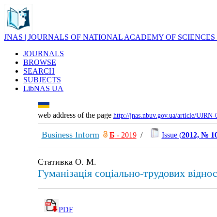
JNAS | JOURNALS OF NATIONAL ACADEMY OF SCIENCES
JOURNALS
BROWSE
SEARCH
SUBJECTS
LibNAS UA
web address of the page
http://jnas.nbuv.gov.ua/article/UJRN
Business Inform
Б
- 2019
/
Issue (
2012, № 1
Стативка О. М.
Гуманізація соціально-трудових відно
PDF