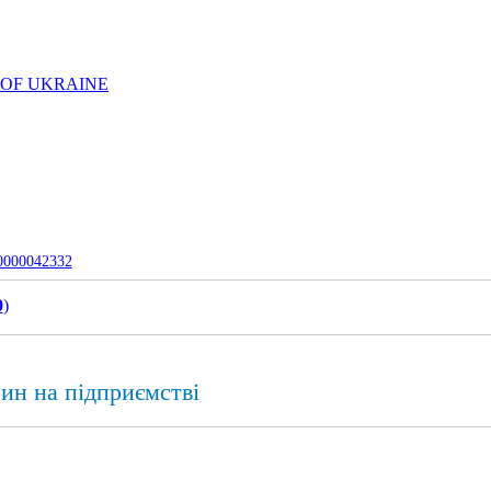
 OF UKRAINE
-0000042332
0
)
син на підприємстві