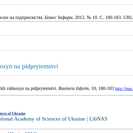
осин на підприємстві.
Бізнес Інформ
. 2012. № 10. С. 180-183. UR
osyn na pidpryiemstvi
ykh vidnosyn na pidpryiemstvi.
Business Inform
, 10, 180-183
http://jna
nces of Ukraine
National Academy of Sciences of Ukraine | LibNAS