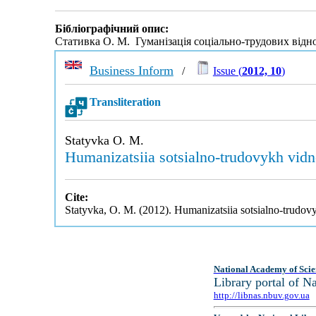
Бібліографічний опис:
Стативка О. М. Гуманізація соціально-трудових відн
Business Inform
/
Issue (
2012, 10
)
Transliteration
Statyvka O. M.
Humanizatsiia sotsialno-trudovykh vidn
Cite:
Statyvka, O. M. (2012). Humanizatsiia sotsialno-trudov
National Academy of Scie
Library portal of 
http://libnas.nbuv.gov.ua