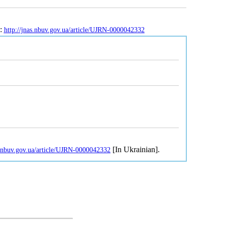
L:
http://jnas.nbuv.gov.ua/article/UJRN-0000042332
[In Ukrainian].
s.nbuv.gov.ua/article/UJRN-0000042332