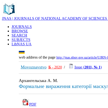
JNAS | JOURNALS OF NATIONAL ACADEMY OF SCIENCES
JOURNALS
BROWSE
SEARCH
SUBJECTS
LibNAS UA
web address of the page
http://jnas.nbuv.gov.ua/article/UJRN
Movoznavstvo
Б
- 2020
/
Issue (
2011, № 1
)
Архангельська А. М.
Формальне вираження категорії маскулі
PDF