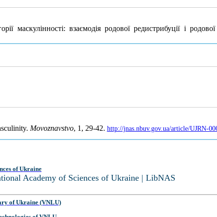
ї маскулінності: взаємодія родової редистрибуції і родової
sculinity.
Movoznavstvo
, 1, 29-42.
http://jnas.nbuv.gov.ua/article/UJRN-0
nces of Ukraine
National Academy of Sciences of Ukraine | LibNAS
ary of Ukraine (VNLU)
 Technologies of VNLU