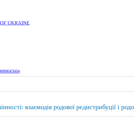
 OF UKRAINE
-0000045604
нності: взаємодія родової редистрибуції і родо