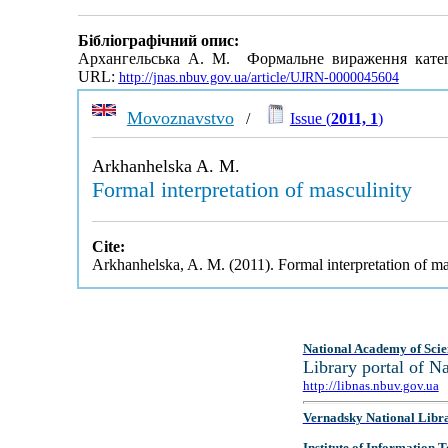
Бібліографічний опис:
Архангельська А. М. Формальне вираження категорі
URL:
http://jnas.nbuv.gov.ua/article/UJRN-0000045604
Movoznavstvo
/
Issue (
2011, 1
)
Arkhanhelska A. M.
Formal interpretation of masculinity
Cite:
Arkhanhelska, A. M. (2011). Formal interpretation of ma
National Academy of Scie
Library portal of 
http://libnas.nbuv.gov.ua
Vernadsky National Libr
Institute of Information