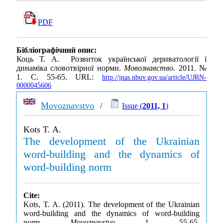
PDF
Бібліографічний опис:
Коць Т. А. Розвиток української дериватології і
динаміка словотвірної норми.
Мовознавство
. 2011. №
1. С. 55-65. URL:
http://jnas.nbuv.gov.ua/article/UJRN-
0000045606
Movoznavstvo
/
Issue (
2011, 1
)
Kots T. A.
The development of the Ukrainian
word-building and the dynamics of
word-building norm
Cite:
Kots, T. A. (2011). The development of the Ukrainian
word-building and the dynamics of word-building
norm.
Movoznavstvo
, 1, 55-65.