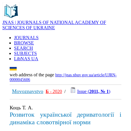
JNAS | JOURNALS OF NATIONAL ACADEMY OF
SCIENCES OF UKRAINE
JOURNALS
BROWSE
SEARCH
SUBJECTS
LibNAS UA
web address of the page
http://jnas.nbuv.gov.ua/article/UJRN-
0000045606
Movoznavstvo
Б
- 2020
/
Issue (
2011, № 1
)
Коць Т. А.
Розвиток української дериватології і
динаміка словотвірної норми