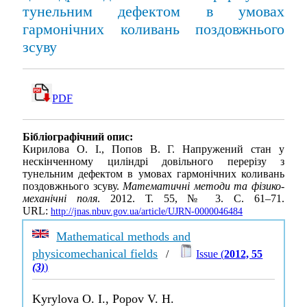
тунельним дефектом в умовах
гармонічних коливань поздовжнього
зсуву
PDF
Бібліографічний опис:
Кирилова О. І., Попов В. Г. Напружений стан у
нескінченному циліндрі довільного перерізу з
тунельним дефектом в умовах гармонічних коливань
поздовжнього зсуву.
Математичні методи та фізико-
механічні поля
. 2012. Т. 55, № 3. С. 61–71.
URL:
http://jnas.nbuv.gov.ua/article/UJRN-0000046484
Mathematical methods and
physicomechanical fields
/
Issue (
2012, 55
(3)
)
Kyrylova O. I., Popov V. H.