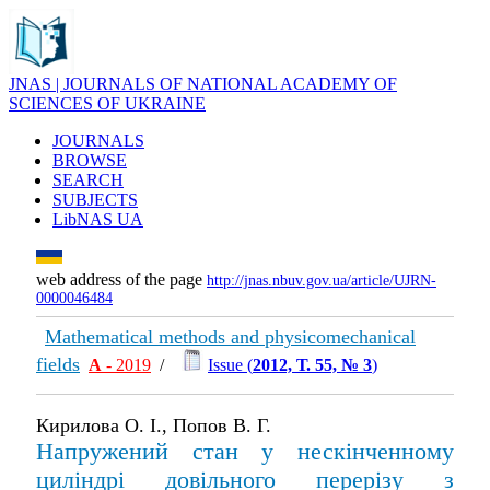
JNAS | JOURNALS OF NATIONAL ACADEMY OF
SCIENCES OF UKRAINE
JOURNALS
BROWSE
SEARCH
SUBJECTS
LibNAS UA
web address of the page
http://jnas.nbuv.gov.ua/article/UJRN-
0000046484
Mathematical methods and physicomechanical
fields
А
- 2019
/
Issue (
2012, Т. 55, № 3
)
Кирилова О. І., Попов В. Г.
Напружений стан у нескінченному
циліндрі довільного перерізу з