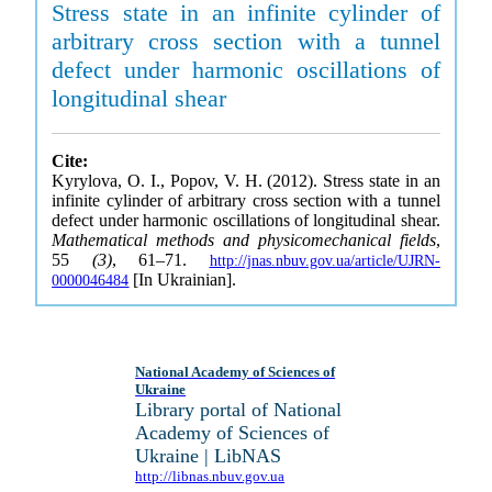
Stress state in an infinite cylinder of
arbitrary cross section with a tunnel
defect under harmonic oscillations of
longitudinal shear
Cite:
Kyrylova, O. I., Popov, V. H. (2012). Stress state in an
infinite cylinder of arbitrary cross section with a tunnel
defect under harmonic oscillations of longitudinal shear.
Mathematical methods and physicomechanical fields
,
55
(3)
, 61–71.
http://jnas.nbuv.gov.ua/article/UJRN-
[In Ukrainian].
0000046484
National Academy of Sciences of
Ukraine
Library portal of National
Academy of Sciences of
Ukraine | LibNAS
http://libnas.nbuv.gov.ua