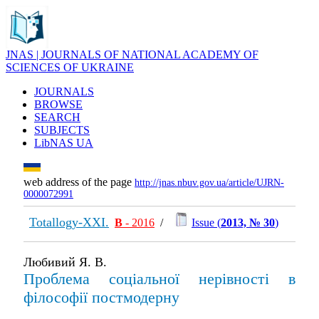
JNAS | JOURNALS OF NATIONAL ACADEMY OF
SCIENCES OF UKRAINE
JOURNALS
BROWSE
SEARCH
SUBJECTS
LibNAS UA
web address of the page
http://jnas.nbuv.gov.ua/article/UJRN-
0000072991
Totallogy-XXI.
В
- 2016
/
Issue (
2013, № 30
)
Любивий Я. В.
Проблема соціальної нерівності в
філософії постмодерну