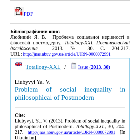
PDF
Бібліографічний опис:
Любивий Я. В. Проблема соціальної нерівності в
філософії постмодерну.
Totallogy-XXI. Постнекласічні
дослідження
. 2013. № 30. С. 204-217.
URL:
http://jnas.nbuv.gov.ua/article/UJRN-0000072991
Totallogy-XXI.
/
Issue (
2013, 30
)
Liubyvyi Ya. V.
Problem of social inequality in
philosophical of Postmodern
Cite:
Liubyvyi, Ya. V. (2013). Problem of social inequality in
philosophical of Postmodern.
Totallogy-XXI.
, 30, 204-
217.
[In
http://jnas.nbuv.gov.ua/article/UJRN-0000072991
Ukrainian].