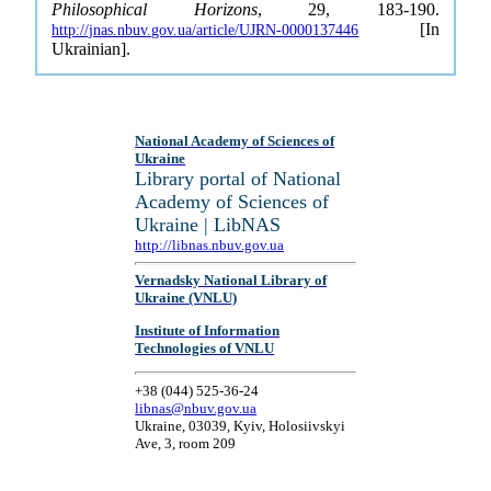
Philosophical Horizons
, 29, 183-190.
[In
http://jnas.nbuv.gov.ua/article/UJRN-0000137446
Ukrainian].
National Academy of Sciences of
Ukraine
Library portal of National
Academy of Sciences of
Ukraine | LibNAS
http://libnas.nbuv.gov.ua
Vernadsky National Library of
Ukraine (VNLU)
Institute of Information
Technologies of VNLU
+38 (044) 525-36-24
libnas@nbuv.gov.ua
Ukraine, 03039, Kyiv, Holosiivskyi
Ave, 3, room 209