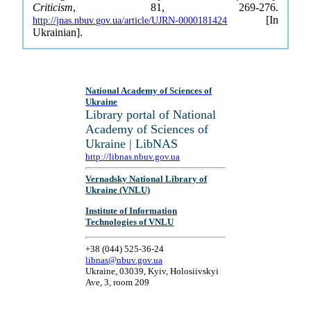
Criticism
, 81, 269-276.
[In
http://jnas.nbuv.gov.ua/article/UJRN-0000181424
Ukrainian].
National Academy of Sciences of
Ukraine
Library portal of National
Academy of Sciences of
Ukraine | LibNAS
http://libnas.nbuv.gov.ua
Vernadsky National Library of
Ukraine (VNLU)
Institute of Information
Technologies of VNLU
+38 (044) 525-36-24
libnas@nbuv.gov.ua
Ukraine, 03039, Kyiv, Holosiivskyi
Ave, 3, room 209