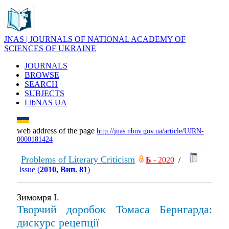
JNAS | JOURNALS OF NATIONAL ACADEMY OF
SCIENCES OF UKRAINE
JOURNALS
BROWSE
SEARCH
SUBJECTS
LibNAS UA
web address of the page
http://jnas.nbuv.gov.ua/article/UJRN-
0000181424
Problems of Literary Criticism
Б
- 2020
/
Issue (
2010, Вип. 81
)
Зимомря І.
Творчий доробок Томаса Бернгарда:
дискурс рецепції