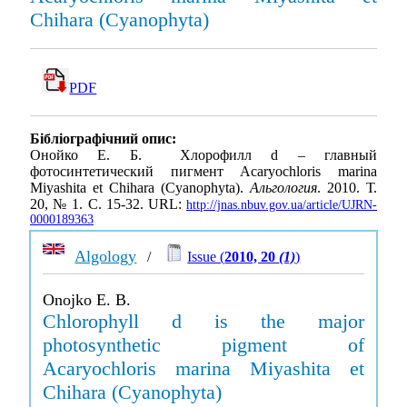
Chihara (Cyanophyta)
PDF
Бібліографічний опис:
Онойко Е. Б. Хлорофилл d – главный
фотосинтетический пигмент Acaryochloris marina
Miyashita et Chihara (Cyanophyta).
Альгология
. 2010. Т.
20, № 1. С. 15-32. URL:
http://jnas.nbuv.gov.ua/article/UJRN-
0000189363
Algology
/
Issue (
2010, 20
(1)
)
Onojko E. B.
Chlorophyll d is the major
photosynthetic pigment of
Acaryochloris marina Miyashita et
Chihara (Cyanophyta)