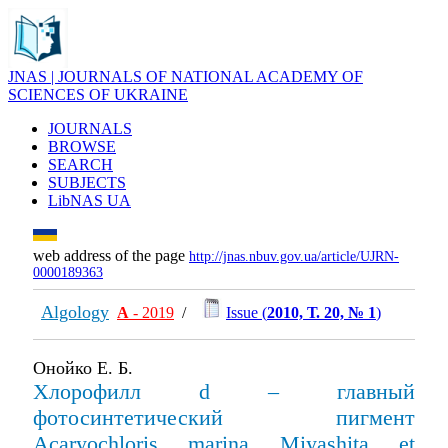
JNAS | JOURNALS OF NATIONAL ACADEMY OF
SCIENCES OF UKRAINE
JOURNALS
BROWSE
SEARCH
SUBJECTS
LibNAS UA
web address of the page
http://jnas.nbuv.gov.ua/article/UJRN-
0000189363
Algology
А
- 2019
/
Issue (
2010, Т. 20, № 1
)
Онойко Е. Б.
Хлорофилл d – главный
фотосинтетический пигмент
Acaryochloris marina Miyashita et