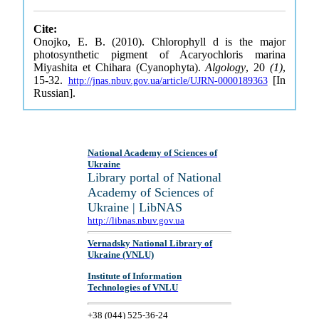
Cite:
Onojko, E. B. (2010). Chlorophyll d is the major
photosynthetic pigment of Acaryochloris marina
Miyashita et Chihara (Cyanophyta).
Algology
, 20
(1)
,
15-32.
[In
http://jnas.nbuv.gov.ua/article/UJRN-0000189363
Russian].
National Academy of Sciences of
Ukraine
Library portal of National
Academy of Sciences of
Ukraine | LibNAS
http://libnas.nbuv.gov.ua
Vernadsky National Library of
Ukraine (VNLU)
Institute of Information
Technologies of VNLU
+38 (044) 525-36-24