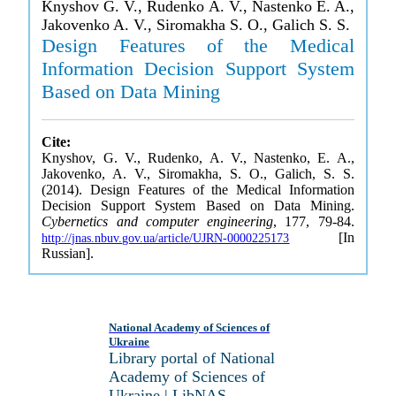
Knyshov G. V., Rudenko A. V., Nastenko E. A.,
Jakovenko A. V., Siromakha S. O., Galich S. S.
Design Features of the Medical
Information Decision Support System
Based on Data Mining
Cite:
Knyshov, G. V., Rudenko, A. V., Nastenko, E. A.,
Jakovenko, A. V., Siromakha, S. O., Galich, S. S.
(2014). Design Features of the Medical Information
Decision Support System Based on Data Mining.
Cybernetics and computer engineering
, 177, 79-84.
[In
http://jnas.nbuv.gov.ua/article/UJRN-0000225173
Russian].
National Academy of Sciences of
Ukraine
Library portal of National
Academy of Sciences of
Ukraine | LibNAS