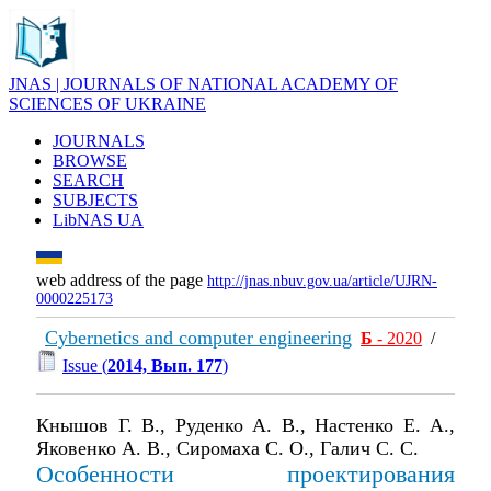
JNAS | JOURNALS OF NATIONAL ACADEMY OF
SCIENCES OF UKRAINE
JOURNALS
BROWSE
SEARCH
SUBJECTS
LibNAS UA
web address of the page
http://jnas.nbuv.gov.ua/article/UJRN-
0000225173
Cybernetics and computer engineering
Б
- 2020
/
Issue (
2014, Вып. 177
)
Кнышов Г. В., Руденко А. В., Настенко Е. А.,
Яковенко А. В., Сиромаха С. О., Галич С. С.
Особенности проектирования