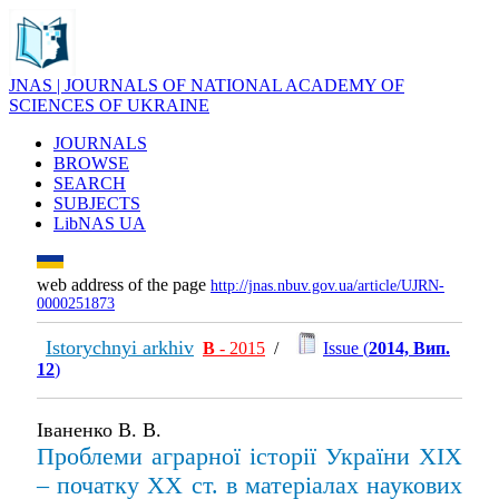
JNAS | JOURNALS OF NATIONAL ACADEMY OF
SCIENCES OF UKRAINE
JOURNALS
BROWSE
SEARCH
SUBJECTS
LibNAS UA
web address of the page
http://jnas.nbuv.gov.ua/article/UJRN-
0000251873
Istorychnyi arkhiv
В
- 2015
/
Issue (
2014, Вип.
12
)
Іваненко В. В.
Проблеми аграрної історії України ХІХ
– початку XX ст. в матеріалах наукових