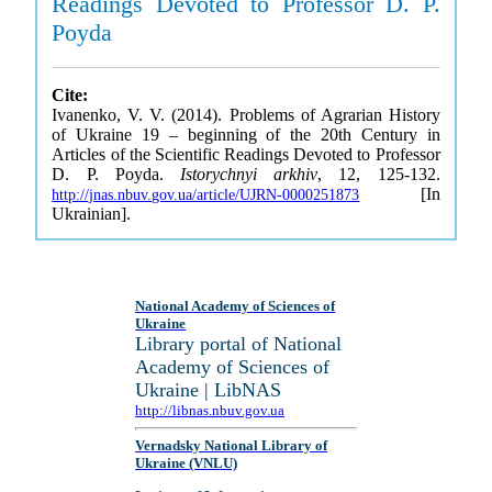
Readings Devoted to Professor D. P.
Poyda
Cite:
Ivanenko, V. V. (2014). Problems of Agrarian History
of Ukraine 19 – beginning of the 20th Century in
Articles of the Scientific Readings Devoted to Professor
D. P. Poyda.
Istorychnyi arkhiv
, 12, 125-132.
[In
http://jnas.nbuv.gov.ua/article/UJRN-0000251873
Ukrainian].
National Academy of Sciences of
Ukraine
Library portal of National
Academy of Sciences of
Ukraine | LibNAS
http://libnas.nbuv.gov.ua
Vernadsky National Library of
Ukraine (VNLU)