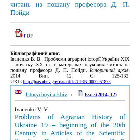
читань на пошану професора Д. П.
Пойди
PDF
Бібліографічний опис:
Іваненко В. В. Проблеми аграрної історії України ХІХ
– початку XX ст. в матеріалах наукових читань на
пошану професора Д. П. Пойди.
Історичний архів
.
2014. Вип. 12. С. 125-132.
URL:
http://jnas.nbuv.gov.ua/article/UJRN-0000251873
Istorychnyi arkhiv
/
Issue (
2014, 12
)
Ivanenko V. V.
Problems of Agrarian History of
Ukraine 19 – beginning of the 20th
Century in Articles of the Scientific