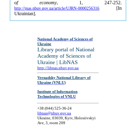
of economy
, 1, 247-252.
[In
http://jnas.nbuv.gov.ua/article/UJRN-0000256316
Ukrainian].
National Academy of Sciences of
Ukraine
Library portal of National
Academy of Sciences of
Ukraine | LibNAS
http://libnas.nbuv.gov.ua
Vernadsky National Library of
Ukraine (VNLU)
Institute of Information
Technologies of VNLU
+38 (044) 525-36-24
libnas@nbuv.gov.ua
Ukraine, 03039, Kyiv, Holosiivskyi
Ave, 3, room 209