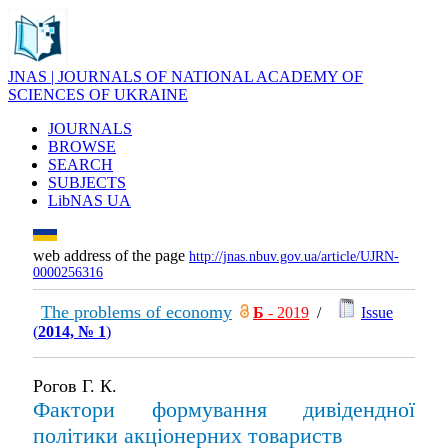
JNAS | JOURNALS OF NATIONAL ACADEMY OF
SCIENCES OF UKRAINE
JOURNALS
BROWSE
SEARCH
SUBJECTS
LibNAS UA
web address of the page
http://jnas.nbuv.gov.ua/article/UJRN-
0000256316
The problems of economy
Б
- 2019
/
Issue
(
2014, № 1
)
Рогов Г. К.
Фактори формування дивідендної
політики акціонерних товариств