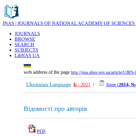
JNAS | JOURNALS OF NATIONAL ACADEMY OF SCIENCES
JOURNALS
BROWSE
SEARCH
SUBJECTS
LibNAS UA
web address of the page
http://jnas.nbuv.gov.ua/article/UJRN
Ukrainian Language
Б
- 2021
/
Issue (
2014, №
Відомості про авторів
PDF