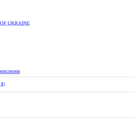
 OF UKRAINE
-0000286908
 1
)