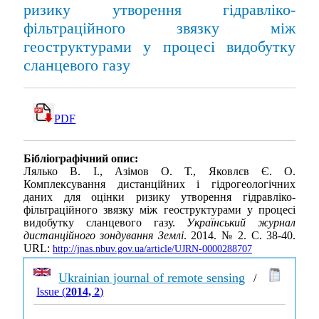
ризику утворення гідравліко-
фільтраційного звязку між
геоструктурами у процесі видобутку
сланцевого газу
PDF
Бібліографічний опис:
Лялько В. І., Азімов О. Т., Яковлєв Є. О.
Комплексування дистанційних і гідрогеологічних
даних для оцінки ризику утворення гідравліко-
фільтраційного звязку між геоструктурами у процесі
видобутку сланцевого газу.
Український журнал
дистанційного зондування Землі
. 2014. № 2. С. 38-40.
URL:
http://jnas.nbuv.gov.ua/article/UJRN-0000288707
Ukrainian journal of remote sensing
/
Issue (
2014, 2
)