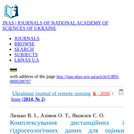
JNAS | JOURNALS OF NATIONAL ACADEMY OF
SCIENCES OF UKRAINE
JOURNALS
BROWSE
SEARCH
SUBJECTS
LibNAS UA
web address of the page
http://jnas.nbuv.gov.ua/article/UJRN-
0000288707
Ukrainian journal of remote sensing
Б
- 2020
/
Issue (
2014, № 2
)
Лялько В. І., Азімов О. Т., Яковлєв Є. О.
Комплексування дистанційних і
гідрогеологічних даних для оцінки