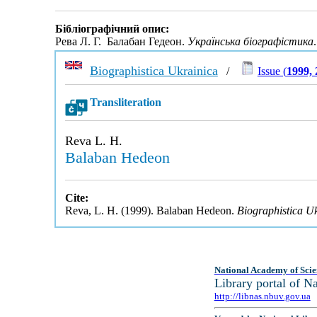
Бібліографічний опис:
Рева Л. Г. Балабан Гедеон.
Українська біографістика
Biographistica Ukrainica
/
Issue (
1999, 
Transliteration
Reva L. H.
Balaban Hedeon
Cite:
Reva, L. H. (1999). Balaban Hedeon.
Biographistica U
National Academy of Scie
Library portal of 
http://libnas.nbuv.gov.ua