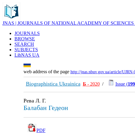
JNAS | JOURNALS OF NATIONAL ACADEMY OF SCIENCES
JOURNALS
BROWSE
SEARCH
SUBJECTS
LibNAS UA
web address of the page
http://jnas.nbuv.gov.ua/article/UJRN
Biographistica Ukrainica
Б
- 2020
/
Issue (
199
Рева Л. Г.
Балабан Гедеон
PDF