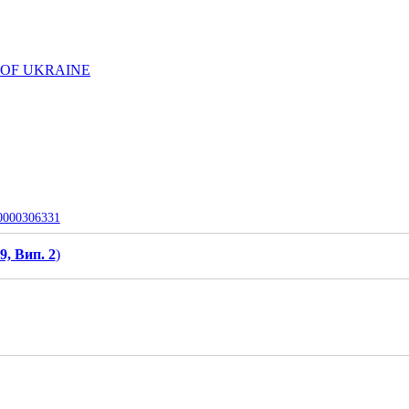
 OF UKRAINE
-0000306331
9, Вип. 2
)