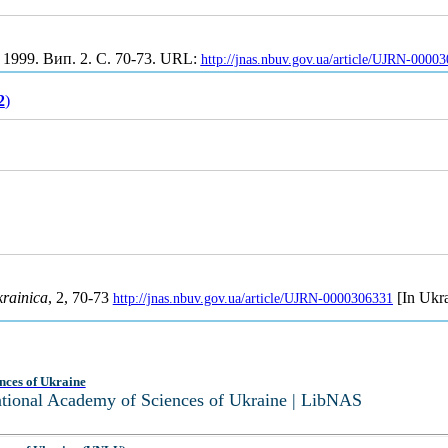
. 1999. Вип. 2. С. 70-73. URL:
http://jnas.nbuv.gov.ua/article/UJRN-0000
2
)
krainica
, 2, 70-73
[In Ukra
http://jnas.nbuv.gov.ua/article/UJRN-0000306331
nces of Ukraine
National Academy of Sciences of Ukraine | LibNAS